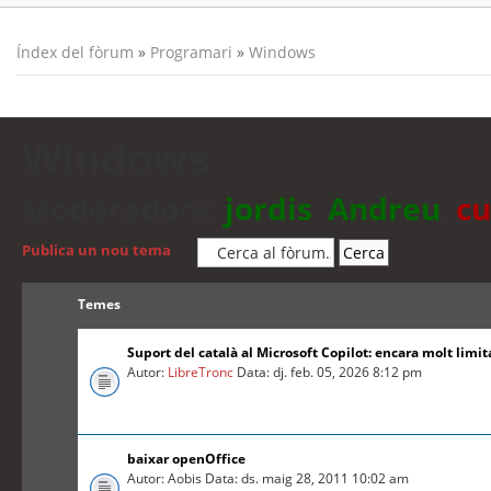
Índex del fòrum
»
Programari
»
Windows
Windows
Moderadors:
jordis
,
Andreu
,
cu
Publica un nou tema
Temes
Suport del català al Microsoft Copilot: encara molt limit
Autor:
LibreTronc
Data: dj. feb. 05, 2026 8:12 pm
baixar openOffice
Autor: Aobis Data: ds. maig 28, 2011 10:02 am