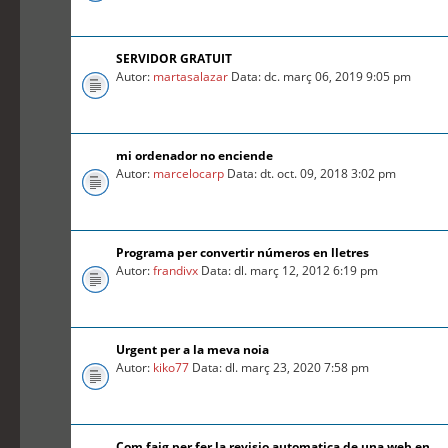
SERVIDOR GRATUIT
Autor:
martasalazar
Data: dc. març 06, 2019 9:05 pm
mi ordenador no enciende
Autor:
marcelocarp
Data: dt. oct. 09, 2018 3:02 pm
Programa per convertir números en lletres
Autor:
frandivx
Data: dl. març 12, 2012 6:19 pm
Urgent per a la meva noia
Autor:
kiko77
Data: dl. març 23, 2020 7:58 pm
Com faig per fer la revisio automatica de una web en