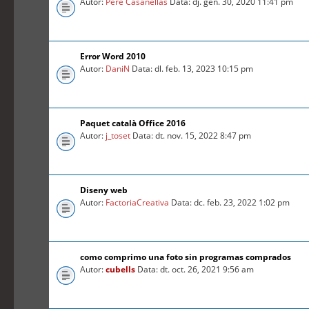
Autor:
Pere Casanellas
Data: dj. gen. 30, 2020 11:41 pm
Error Word 2010
Autor:
DaniN
Data: dl. feb. 13, 2023 10:15 pm
Paquet català Office 2016
Autor:
j_toset
Data: dt. nov. 15, 2022 8:47 pm
Diseny web
Autor:
FactoriaCreativa
Data: dc. feb. 23, 2022 1:02 pm
como comprimo una foto sin programas comprados
Autor:
cubells
Data: dt. oct. 26, 2021 9:56 am