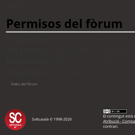
visitants
Permisos del fòrum
No podeu
publicar temes nous 
No podeu
respondre en temes d
No podeu
editar les vostres en
No podeu
eliminar les vostres 
Índex del fòrum
El contingut està d
Softcatalà © 1998-
2026
Atribució - Compar
contrari.