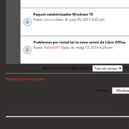
Paquet catalanitzador Windows 10
Autor:
josoca
Data: dl. juny 05, 2017 6:22 pm
Problemes per instal·lar la nova versió de Libre Office
Autor:
Rafael001
Data: dv. maig 13, 2016 4:29 pm
Mostra els temes dels darrers:
Or
Publica un nou tema
Torna a: Índex del fòrum
Salta a :
Qui està connectat
Usuaris navegant en aquest fòrum: