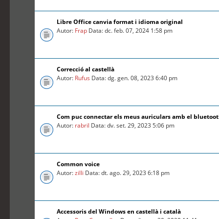
Libre Office canvia format i idioma original
Autor:
Frap
Data: dc. feb. 07, 2024 1:58 pm
Correcció al castellà
Autor:
Rufus
Data: dg. gen. 08, 2023 6:40 pm
Com puc connectar els meus auriculars amb el bluetoo
Autor:
rabril
Data: dv. set. 29, 2023 5:06 pm
Common voice
Autor:
zilli
Data: dt. ago. 29, 2023 6:18 pm
Accessoris del Windows en castellà i català