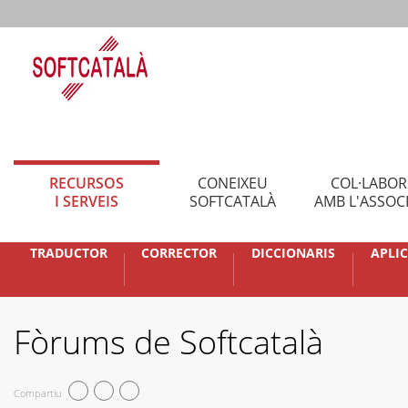
RECURSOS
CONEIXEU
COL·LABO
I SERVEIS
SOFTCATALÀ
AMB L'ASSOC
TRADUCTOR
CORRECTOR
DICCIONARIS
APLI
Fòrums de Softcatalà
Compartiu