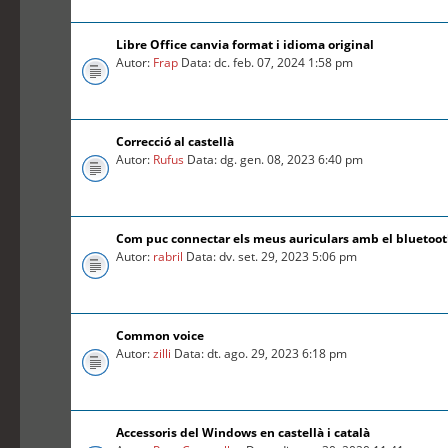
Libre Office canvia format i idioma original
Autor:
Frap
Data: dc. feb. 07, 2024 1:58 pm
Correcció al castellà
Autor:
Rufus
Data: dg. gen. 08, 2023 6:40 pm
Com puc connectar els meus auriculars amb el bluetoo
Autor:
rabril
Data: dv. set. 29, 2023 5:06 pm
Common voice
Autor:
zilli
Data: dt. ago. 29, 2023 6:18 pm
Accessoris del Windows en castellà i català