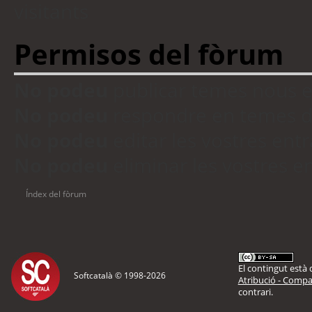
visitants
Permisos del fòrum
No podeu
publicar temes nous 
No podeu
respondre en temes d
No podeu
editar les vostres en
No podeu
eliminar les vostres 
Índex del fòrum
El contingut està d
Softcatalà © 1998-
2026
Atribució - Compar
contrari.