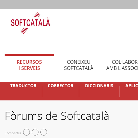
RECURSOS
CONEIXEU
COL·LABO
I SERVEIS
SOFTCATALÀ
AMB L'ASSOC
TRADUCTOR
CORRECTOR
DICCIONARIS
APLI
Fòrums de Softcatalà
Compartiu