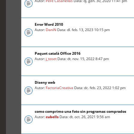
Autor:
Pere Casanellas
Data: dj. gen. 30, 2020 11:41 pm
Error Word 2010
Autor:
DaniN
Data: dl. feb. 13, 2023 10:15 pm
Paquet català Office 2016
Autor:
j_toset
Data: dt. nov. 15, 2022 8:47 pm
Diseny web
Autor:
FactoriaCreativa
Data: dc. feb. 23, 2022 1:02 pm
como comprimo una foto sin programas comprados
Autor:
cubells
Data: dt. oct. 26, 2021 9:56 am