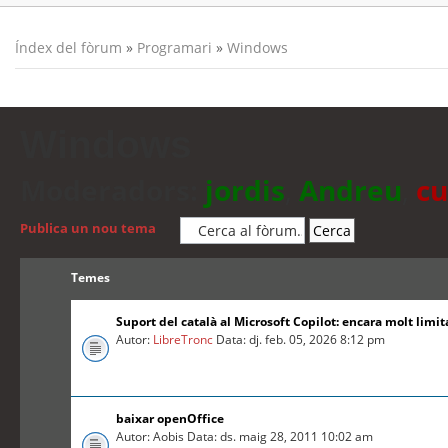
Índex del fòrum
»
Programari
»
Windows
Windows
Moderadors:
jordis
,
Andreu
,
cu
Publica un nou tema
Temes
Suport del català al Microsoft Copilot: encara molt limit
Autor:
LibreTronc
Data: dj. feb. 05, 2026 8:12 pm
baixar openOffice
Autor: Aobis Data: ds. maig 28, 2011 10:02 am