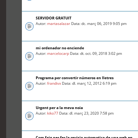
SERVIDOR GRATUIT
Autor:
martasalazar
Data: dc. març 06, 2019 9:05 pm
mi ordenador no enciende
Autor:
marcelocarp
Data: dt. oct. 09, 2018 3:02 pm
Programa per convertir números en lletres
Autor:
frandivx
Data: dl. març 12, 2012 6:19 pm
Urgent per a la meva noia
Autor:
kiko77
Data: dl. març 23, 2020 7:58 pm
Com faig per fer la revisio automatica de una web en