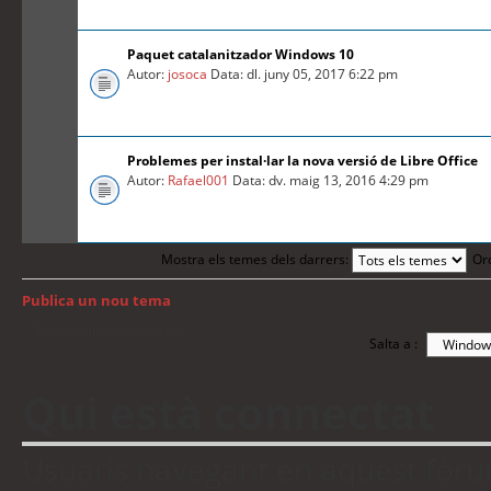
Paquet catalanitzador Windows 10
Autor:
josoca
Data: dl. juny 05, 2017 6:22 pm
Problemes per instal·lar la nova versió de Libre Office
Autor:
Rafael001
Data: dv. maig 13, 2016 4:29 pm
Mostra els temes dels darrers:
Or
Publica un nou tema
Torna a: Índex del fòrum
Salta a :
Qui està connectat
Usuaris navegant en aquest fòrum: