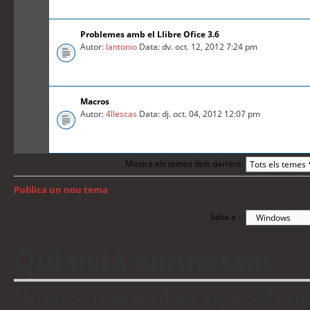
Problemes amb el Llibre Ofice 3.6
Autor:
lantonio
Data: dv. oct. 12, 2012 7:24 pm
Macros
Autor:
4llescas
Data: dj. oct. 04, 2012 12:07 pm
Mostra els temes dels darrers:
Anterior
Publica un nou tema
Torna a: Índex del fòrum
Salta a :
Qui està connectat
Usuaris navegant en aquest fòrum: