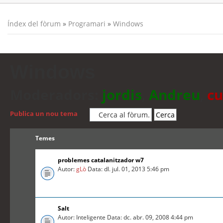
Índex del fòrum
»
Programari
»
Windows
Windows
Moderadors:
jordis
,
Andreu
,
cu
Publica un nou tema
Temes
problemes catalanitzador w7
Autor:
gLò
Data: dl. jul. 01, 2013 5:46 pm
Salt
Autor: Inteligente Data: dc. abr. 09, 2008 4:44 pm