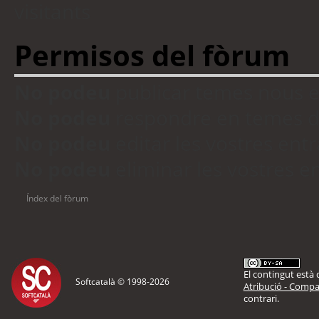
visitants
Permisos del fòrum
No podeu
publicar temes nous 
No podeu
respondre en temes d
No podeu
editar les vostres en
No podeu
eliminar les vostres 
Índex del fòrum
El contingut està d
Softcatalà © 1998-
2026
Atribució - Compar
contrari.