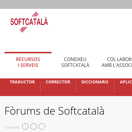
RECURSOS
CONEIXEU
COL·LABO
I SERVEIS
SOFTCATALÀ
AMB L'ASSOC
TRADUCTOR
CORRECTOR
DICCIONARIS
APLI
Fòrums de Softcatalà
Compartiu