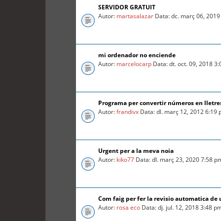
SERVIDOR GRATUIT
Autor:
martasalazar
Data: dc. març 06, 2019
mi ordenador no enciende
Autor:
marcelocarp
Data: dt. oct. 09, 2018 3
Programa per convertir números en lletre
Autor:
frandivx
Data: dl. març 12, 2012 6:19
Urgent per a la meva noia
Autor:
kiko77
Data: dl. març 23, 2020 7:58 p
Com faig per fer la revisio automatica d
Autor:
rosa eco
Data: dj. jul. 12, 2018 3:48 p