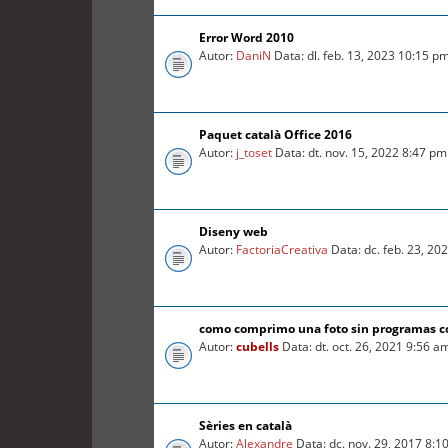
Error Word 2010
Autor:
DaniN
Data: dl. feb. 13, 2023 10:15 p
Paquet català Office 2016
Autor:
j_toset
Data: dt. nov. 15, 2022 8:47 pm
Diseny web
Autor:
FactoriaCreativa
Data: dc. feb. 23, 20
como comprimo una foto sin programas 
Autor:
cubells
Data: dt. oct. 26, 2021 9:56 a
Sèries en català
Autor:
Alexandre
Data: dc. nov. 29, 2017 8:1