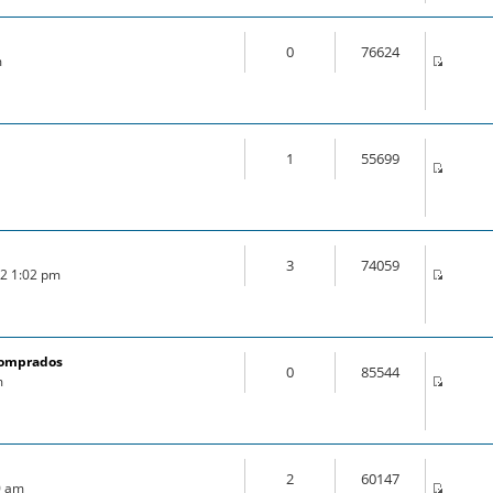
0
76624
m
1
55699
3
74059
22 1:02 pm
comprados
0
85544
m
2
60147
0 am