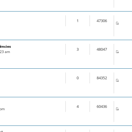
1
47306
rències
3
48047
1:23 am
0
84352
4
60436
 pm