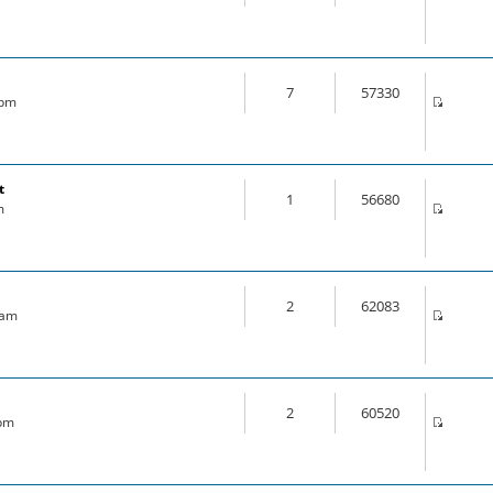
7
57330
 pm
t
1
56680
m
2
62083
 am
2
60520
 pm