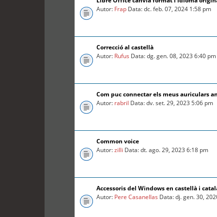
Libre Office canvia format i idioma origin
Autor:
Frap
Data: dc. feb. 07, 2024 1:58 pm
Correcció al castellà
Autor:
Rufus
Data: dg. gen. 08, 2023 6:40 pm
Com puc connectar els meus auriculars a
Autor:
rabril
Data: dv. set. 29, 2023 5:06 pm
Common voice
Autor:
zilli
Data: dt. ago. 29, 2023 6:18 pm
Accessoris del Windows en castellà i catal
Autor:
Pere Casanellas
Data: dj. gen. 30, 20