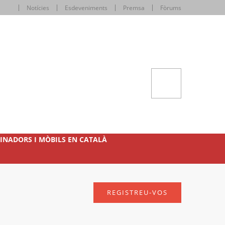
Notícies
Esdeveniments
Premsa
Fòrums
INADORS I MÒBILS EN CATALÀ
REGISTREU-VOS