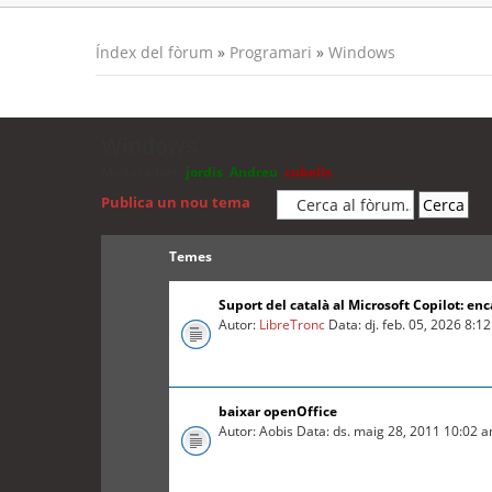
Índex del fòrum
»
Programari
»
Windows
Windows
Moderadors:
jordis
,
Andreu
,
cubells
Publica un nou tema
Temes
Suport del català al Microsoft Copilot: enc
Autor:
LibreTronc
Data: dj. feb. 05, 2026 8:1
baixar openOffice
Autor: Aobis Data: ds. maig 28, 2011 10:02 