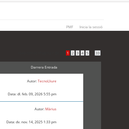
PMF
Inicia la sessió
1640 temes •
Pàgina
1
de
33
•
...
1
2
3
4
5
33
Darrera Entrada
Autor:
TecnoLliure
Data: dl. feb. 09, 2026 5:55 pm
Autor:
Màrius
Data: dv. nov. 14, 2025 1:33 pm