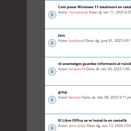
Com posar Windows 11 totalment en cata
Autor:
TecnoLliure
Data: dj. set. 11, 2025 6:
Jocs
Autor:
Jordi Jordi
Data: dg. juny 01, 2025 4:0
té avantatges guardar informació al núvo
Autor:
lucaass10
Data: dt. set. 26, 2023 7:46
gimp
Autor:
bertran
Data: ds. feb. 08, 2025 9:11 p
El Libre Office se m'instal·la en castellà
Autor:
pere prlpz
Data: dg. oct. 13, 2024 7:3