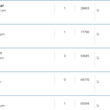
là?
1
28803
35 pm
1
77790
1 pm
l?
3
93685
 am
0
69770
m
1
65094
3 pm