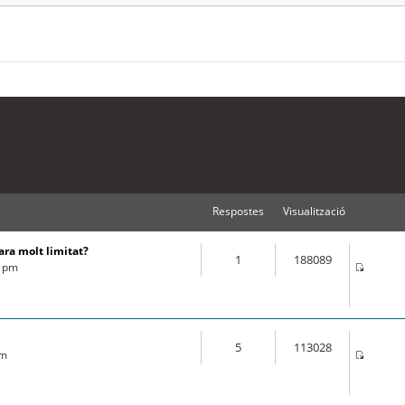
Respostes
Visualització
ara molt limitat?
1
188089
2 pm
5
113028
am