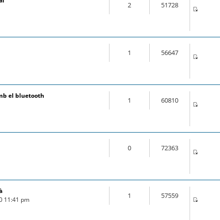
al
2
51728
1
56647
mb el bluetooth
1
60810
0
72363
à
1
57559
20 11:41 pm