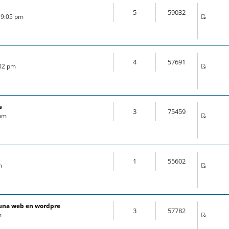
5
59032
 9:05 pm
4
57691
:02 pm
s
3
75459
 pm
1
55602
m
e una web en wordpre
3
57782
m