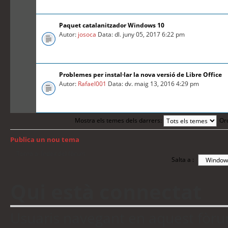
Paquet catalanitzador Windows 10
Autor:
josoca
Data: dl. juny 05, 2017 6:22 pm
Problemes per instal·lar la nova versió de Libre Office
Autor:
Rafael001
Data: dv. maig 13, 2016 4:29 pm
Mostra els temes dels darrers:
Or
Publica un nou tema
Torna a: Índex del fòrum
Salta a :
Qui està connectat
Usuaris navegant en aquest fòrum: