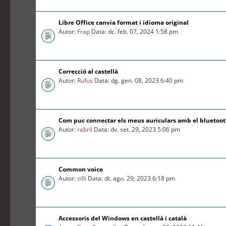
Libre Office canvia format i idioma original
Autor:
Frap
Data: dc. feb. 07, 2024 1:58 pm
Correcció al castellà
Autor:
Rufus
Data: dg. gen. 08, 2023 6:40 pm
Com puc connectar els meus auriculars amb el bluetoo
Autor:
rabril
Data: dv. set. 29, 2023 5:06 pm
Common voice
Autor:
zilli
Data: dt. ago. 29, 2023 6:18 pm
Accessoris del Windows en castellà i català