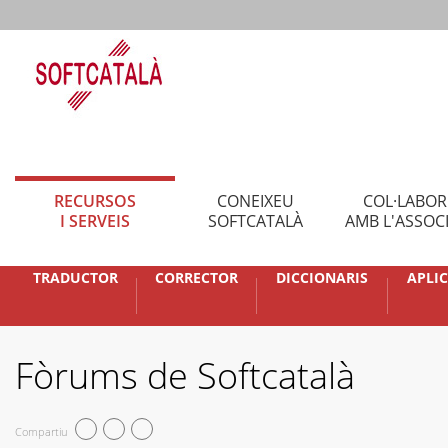
RECURSOS
CONEIXEU
COL·LABO
I SERVEIS
SOFTCATALÀ
AMB L'ASSOC
TRADUCTOR
CORRECTOR
DICCIONARIS
APLI
Fòrums de Softcatalà
Compartiu