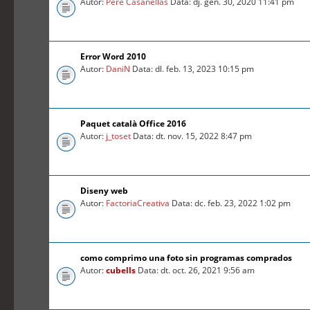
Autor:
Pere Casanellas
Data: dj. gen. 30, 2020 11:41 pm
Error Word 2010
Autor:
DaniN
Data: dl. feb. 13, 2023 10:15 pm
Paquet català Office 2016
Autor:
j_toset
Data: dt. nov. 15, 2022 8:47 pm
Diseny web
Autor:
FactoriaCreativa
Data: dc. feb. 23, 2022 1:02 pm
como comprimo una foto sin programas comprados
Autor:
cubells
Data: dt. oct. 26, 2021 9:56 am