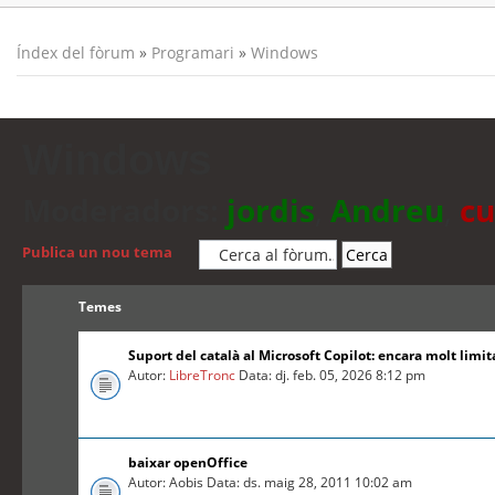
Índex del fòrum
»
Programari
»
Windows
Windows
Moderadors:
jordis
,
Andreu
,
cu
Publica un nou tema
Temes
Suport del català al Microsoft Copilot: encara molt limit
Autor:
LibreTronc
Data: dj. feb. 05, 2026 8:12 pm
baixar openOffice
Autor: Aobis Data: ds. maig 28, 2011 10:02 am