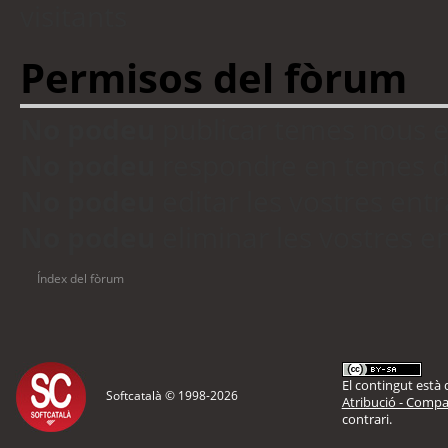
visitants
Permisos del fòrum
No podeu
publicar temes nous 
No podeu
respondre en temes d
No podeu
editar les vostres en
No podeu
eliminar les vostres 
Índex del fòrum
El contingut està d
Softcatalà © 1998-
2026
Atribució - Compar
contrari.