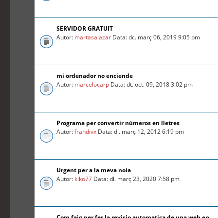
SERVIDOR GRATUIT
Autor:
martasalazar
Data: dc. març 06, 2019 9:05 pm
mi ordenador no enciende
Autor:
marcelocarp
Data: dt. oct. 09, 2018 3:02 pm
Programa per convertir números en lletres
Autor:
frandivx
Data: dl. març 12, 2012 6:19 pm
Urgent per a la meva noia
Autor:
kiko77
Data: dl. març 23, 2020 7:58 pm
Com faig per fer la revisio automatica de una web en