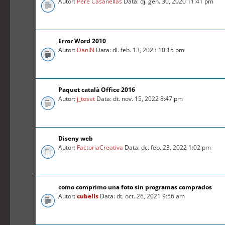
Autor:
Pere Casanellas
Data: dj. gen. 30, 2020 11:41 pm
Error Word 2010
Autor:
DaniN
Data: dl. feb. 13, 2023 10:15 pm
Paquet català Office 2016
Autor:
j_toset
Data: dt. nov. 15, 2022 8:47 pm
Diseny web
Autor:
FactoriaCreativa
Data: dc. feb. 23, 2022 1:02 pm
como comprimo una foto sin programas comprados
Autor:
cubells
Data: dt. oct. 26, 2021 9:56 am