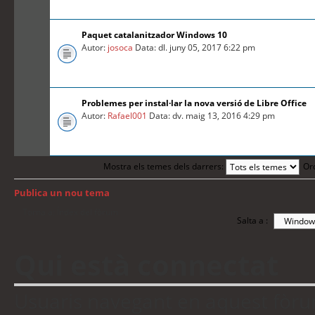
Paquet catalanitzador Windows 10
Autor:
josoca
Data: dl. juny 05, 2017 6:22 pm
Problemes per instal·lar la nova versió de Libre Office
Autor:
Rafael001
Data: dv. maig 13, 2016 4:29 pm
Mostra els temes dels darrers:
Or
Publica un nou tema
Torna a: Índex del fòrum
Salta a :
Qui està connectat
Usuaris navegant en aquest fòrum: