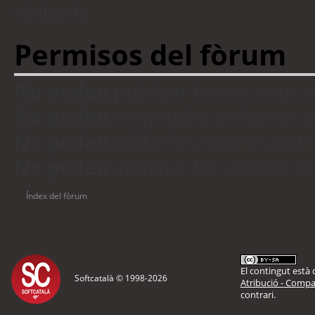
visitants
Permisos del fòrum
No podeu
publicar temes nous 
No podeu
respondre en temes d
No podeu
editar les vostres en
No podeu
eliminar les vostres 
Índex del fòrum
El contingut està d
Softcatalà © 1998-
2026
Atribució - Compar
contrari.