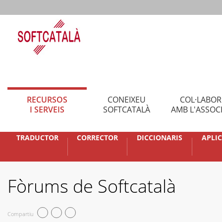
RECURSOS
CONEIXEU
COL·LABO
I SERVEIS
SOFTCATALÀ
AMB L'ASSOC
TRADUCTOR
CORRECTOR
DICCIONARIS
APLI
Fòrums de Softcatalà
Compartiu