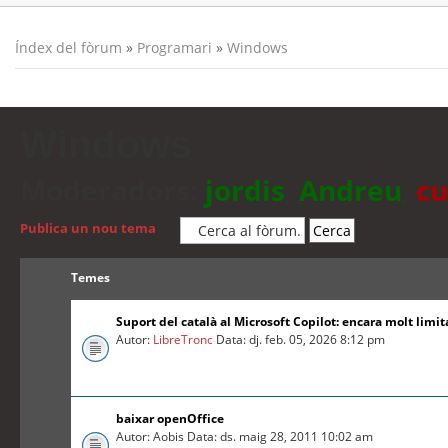
Índex del fòrum
»
Programari
»
Windows
Windows
Moderadors:
jordis
,
Andreu
,
cu
Publica un nou tema
Temes
Suport del català al Microsoft Copilot: encara molt limit
Autor:
LibreTronc
Data: dj. feb. 05, 2026 8:12 pm
baixar openOffice
Autor: Aobis Data: ds. maig 28, 2011 10:02 am