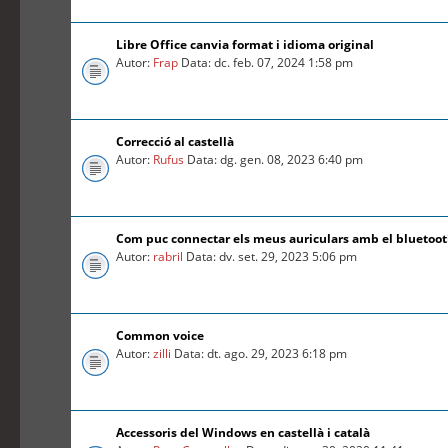
Libre Office canvia format i idioma original
Autor:
Frap
Data: dc. feb. 07, 2024 1:58 pm
Correcció al castellà
Autor:
Rufus
Data: dg. gen. 08, 2023 6:40 pm
Com puc connectar els meus auriculars amb el bluetoo
Autor:
rabril
Data: dv. set. 29, 2023 5:06 pm
Common voice
Autor:
zilli
Data: dt. ago. 29, 2023 6:18 pm
Accessoris del Windows en castellà i català