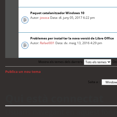
Paquet catalanitzador Windows 10
Autor:
josoca
Data: dl. juny 05, 2017 6:22 pm
Problemes per instal·lar la nova versió de Libre Office
Autor:
Rafael001
Data: dv. maig 13, 2016 4:29 pm
Mostra els temes dels darrers:
Or
Publica un nou tema
Torna a: Índex del fòrum
Salta a :
Qui està connectat
Usuaris navegant en aquest fòrum: