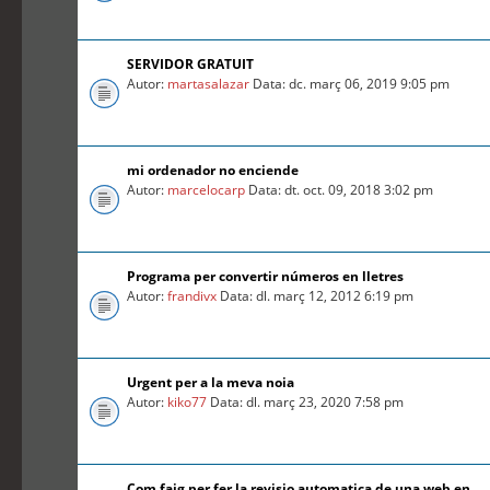
SERVIDOR GRATUIT
Autor:
martasalazar
Data: dc. març 06, 2019 9:05 pm
mi ordenador no enciende
Autor:
marcelocarp
Data: dt. oct. 09, 2018 3:02 pm
Programa per convertir números en lletres
Autor:
frandivx
Data: dl. març 12, 2012 6:19 pm
Urgent per a la meva noia
Autor:
kiko77
Data: dl. març 23, 2020 7:58 pm
Com faig per fer la revisio automatica de una web en