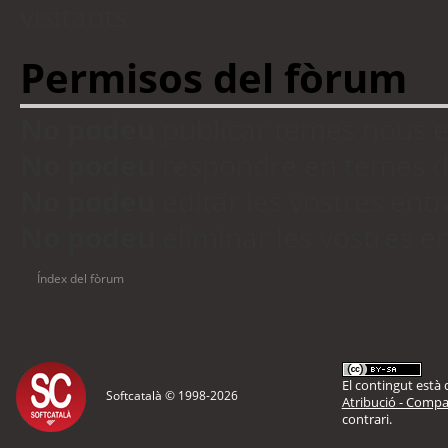
visitants
Permisos del fòrum
No podeu
publicar temes nous 
No podeu
respondre en temes d
No podeu
editar les vostres en
No podeu
eliminar les vostres 
Índex del fòrum
El contingut està d
Softcatalà © 1998-
2026
Atribució - Compar
contrari.