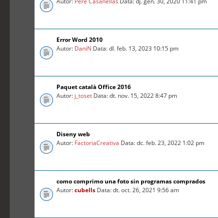
Autor:
Pere Casanellas
Data: dj. gen. 30, 2020 11:41 pm
Error Word 2010
Autor:
DaniN
Data: dl. feb. 13, 2023 10:15 pm
Paquet català Office 2016
Autor:
j_toset
Data: dt. nov. 15, 2022 8:47 pm
Diseny web
Autor:
FactoriaCreativa
Data: dc. feb. 23, 2022 1:02 pm
como comprimo una foto sin programas comprados
Autor:
cubells
Data: dt. oct. 26, 2021 9:56 am