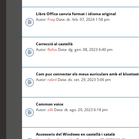
Libre Office canvia format i idioma original
Autor:
Frap
Data: dc. feb. 07, 2024 1:58 pm
Correcció al castellà
Autor:
Rufus
Data: dg. gen. 08, 2023 6:40 pm
Com puc connectar els meus auriculars amb el bluetoo
Autor:
rabril
Data: dv. set. 29, 2023 5:06 pm
Common voice
Autor:
zilli
Data: dt. ago. 29, 2023 6:18 pm
Accessoris del Windows en castellà i català