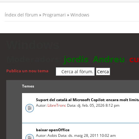
Índex del fòrum
»
Programari
»
Windows
Windows
Moderadors:
jordis
,
Andreu
,
cu
Publica un nou tema
Temes
Suport del català al Microsoft Copilot: encara molt limit
Autor:
LibreTronc
Data: dj. feb. 05, 2026 8:12 pm
baixar openOffice
Autor: Aobis Data: ds. maig 28, 2011 10:02 am