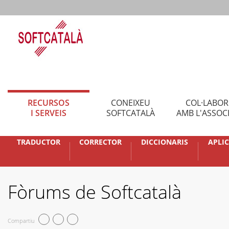
RECURSOS
CONEIXEU
COL·LABO
I SERVEIS
SOFTCATALÀ
AMB L'ASSOC
TRADUCTOR
CORRECTOR
DICCIONARIS
APLI
Fòrums de Softcatalà
Compartiu