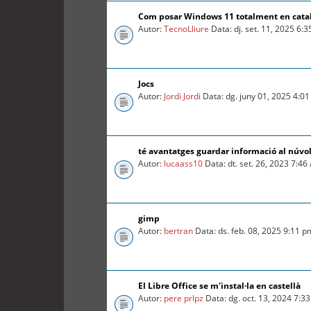
Com posar Windows 11 totalment en cata
Autor:
TecnoLliure
Data: dj. set. 11, 2025 6:
Jocs
Autor:
Jordi Jordi
Data: dg. juny 01, 2025 4:0
té avantatges guardar informació al núvo
Autor:
lucaass10
Data: dt. set. 26, 2023 7:46
gimp
Autor:
bertran
Data: ds. feb. 08, 2025 9:11 p
El Libre Office se m'instal·la en castellà
Autor:
pere prlpz
Data: dg. oct. 13, 2024 7:3