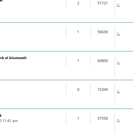
al
2
51721
1
56639
mb el bluetooth
1
60809
0
72349
à
1
57558
20 11:41 pm