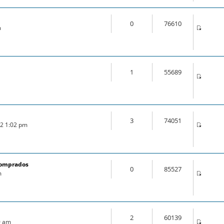
0
76610
m
1
55689
3
74051
22 1:02 pm
comprados
0
85527
m
2
60139
0 am