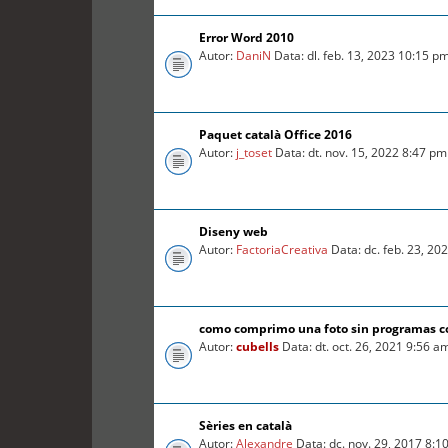
Error Word 2010
Autor:
DaniN
Data: dl. feb. 13, 2023 10:15 p
Paquet català Office 2016
Autor:
j_toset
Data: dt. nov. 15, 2022 8:47 pm
Diseny web
Autor:
FactoriaCreativa
Data: dc. feb. 23, 20
como comprimo una foto sin programas 
Autor:
cubells
Data: dt. oct. 26, 2021 9:56 a
Sèries en català
Autor:
Alexandre
Data: dc. nov. 29, 2017 8:1