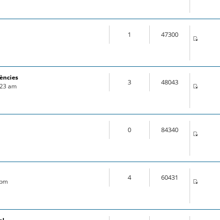
1
47300
rències
3
48043
1:23 am
0
84340
4
60431
 pm