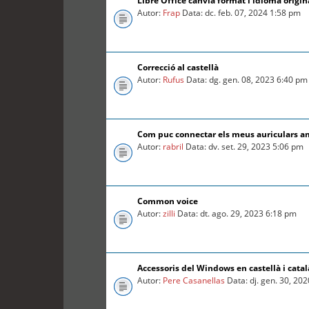
Libre Office canvia format i idioma origin
Autor:
Frap
Data: dc. feb. 07, 2024 1:58 pm
Correcció al castellà
Autor:
Rufus
Data: dg. gen. 08, 2023 6:40 pm
Com puc connectar els meus auriculars a
Autor:
rabril
Data: dv. set. 29, 2023 5:06 pm
Common voice
Autor:
zilli
Data: dt. ago. 29, 2023 6:18 pm
Accessoris del Windows en castellà i catal
Autor:
Pere Casanellas
Data: dj. gen. 30, 20