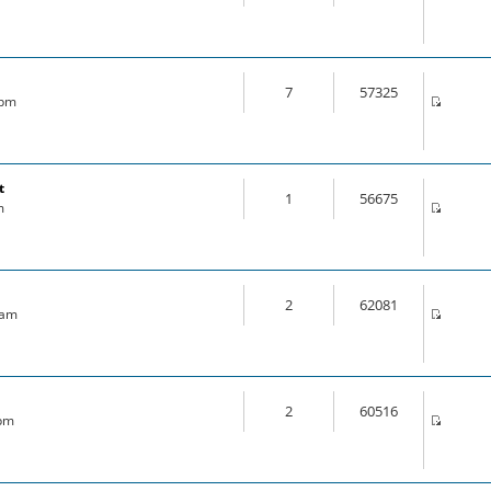
7
57325
 pm
t
1
56675
m
2
62081
 am
2
60516
 pm