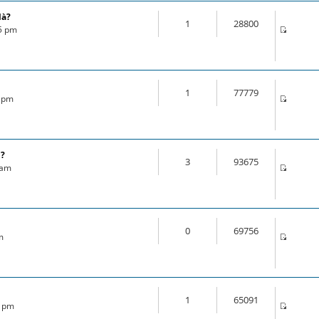
là?
1
28800
35 pm
1
77779
1 pm
l?
3
93675
 am
0
69756
m
1
65091
3 pm