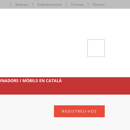
Notícies
Esdeveniments
Premsa
Fòrums
INADORS I MÒBILS EN CATALÀ
REGISTREU-VOS