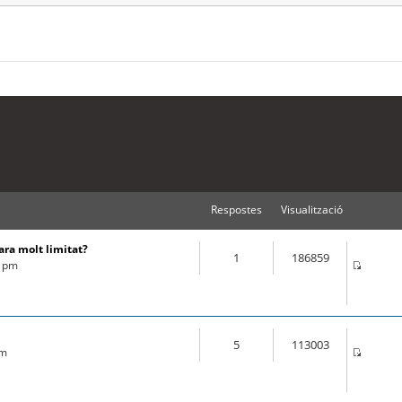
Respostes
Visualització
ara molt limitat?
1
186859
2 pm
5
113003
am