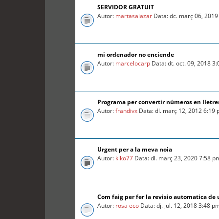
SERVIDOR GRATUIT
Autor:
martasalazar
Data: dc. març 06, 2019
mi ordenador no enciende
Autor:
marcelocarp
Data: dt. oct. 09, 2018 3
Programa per convertir números en lletre
Autor:
frandivx
Data: dl. març 12, 2012 6:19
Urgent per a la meva noia
Autor:
kiko77
Data: dl. març 23, 2020 7:58 p
Com faig per fer la revisio automatica d
Autor:
rosa eco
Data: dj. jul. 12, 2018 3:48 p