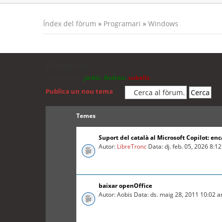
Índex del fòrum
»
Programari
»
Windows
Windows
Moderadors:
jordis
,
Andreu
,
cubells
Publica un nou tema
Temes
Suport del català al Microsoft Copilot: enc
Autor:
LibreTronc
Data: dj. feb. 05, 2026 8:1
baixar openOffice
Autor: Aobis Data: ds. maig 28, 2011 10:02 