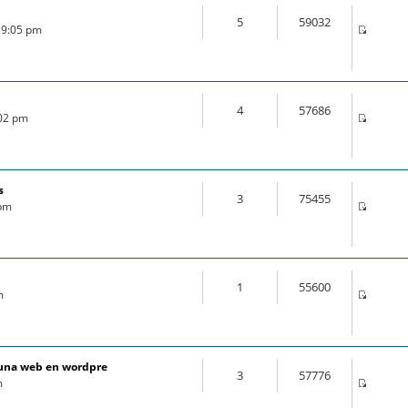
5
59032
 9:05 pm
4
57686
:02 pm
s
3
75455
 pm
1
55600
m
e una web en wordpre
3
57776
m