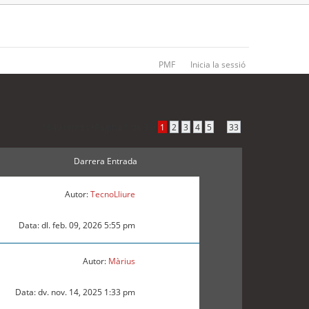
PMF
Inicia la sessió
1640 temes •
Pàgina
1
de
33
•
...
1
2
3
4
5
33
Darrera Entrada
Autor:
TecnoLliure
Data: dl. feb. 09, 2026 5:55 pm
Autor:
Màrius
Data: dv. nov. 14, 2025 1:33 pm