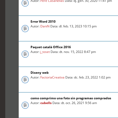
Autor:
Pere Casanellas
Data: dj. gen. 30, 2020 11:41 pm
Error Word 2010
Autor:
DaniN
Data: dl. feb. 13, 2023 10:15 pm
Paquet català Office 2016
Autor:
j_toset
Data: dt. nov. 15, 2022 8:47 pm
Diseny web
Autor:
FactoriaCreativa
Data: dc. feb. 23, 2022 1:02 pm
como comprimo una foto sin programas comprados
Autor:
cubells
Data: dt. oct. 26, 2021 9:56 am