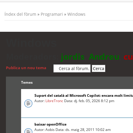
Índex del fòrum
»
Programari
»
Windows
Windows
Moderadors:
jordis
,
Andreu
,
cu
Publica un nou tema
Temes
Suport del català al Microsoft Copilot: encara molt limit
Autor:
LibreTronc
Data: dj. feb. 05, 2026 8:12 pm
baixar openOffice
Autor: Aobis Data: ds. maig 28, 2011 10:02 am