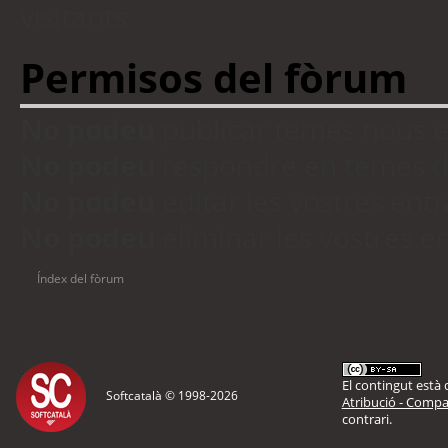
visitants
Permisos del fòrum
No podeu
publicar temes nous 
No podeu
respondre en temes d
No podeu
editar les vostres en
No podeu
eliminar les vostres 
Índex del fòrum
El contingut està d
Softcatalà © 1998-
2026
Atribució - Compar
contrari.