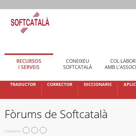
RECURSOS
CONEIXEU
COL·LABO
I SERVEIS
SOFTCATALÀ
AMB L'ASSOC
TRADUCTOR
CORRECTOR
DICCIONARIS
APLI
Fòrums de Softcatalà
Compartiu