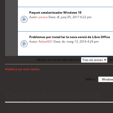
Paquet catalanitzador Windows 10
Autor:
josoca
Data: dl. juny 05, 2017 6:22 pm
Problemes per instal·lar la nova versió de Libre Office
Autor:
Rafael001
Data: dv. maig 13, 2016 4:29 pm
Mostra els temes dels darrers:
Or
Publica un nou tema
Torna a: Índex del fòrum
Salta a :
Qui està connectat
Usuaris navegant en aquest fòrum: