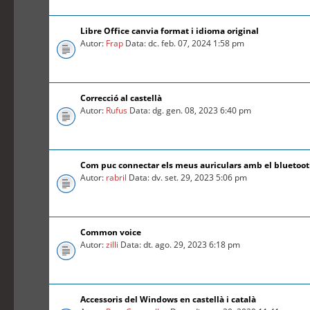
Libre Office canvia format i idioma original
Autor:
Frap
Data: dc. feb. 07, 2024 1:58 pm
Correcció al castellà
Autor:
Rufus
Data: dg. gen. 08, 2023 6:40 pm
Com puc connectar els meus auriculars amb el bluetoo
Autor:
rabril
Data: dv. set. 29, 2023 5:06 pm
Common voice
Autor:
zilli
Data: dt. ago. 29, 2023 6:18 pm
Accessoris del Windows en castellà i català