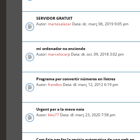
SERVIDOR GRATUIT
Autor:
martasalazar
Data: dc. març 06, 2019 9:05 pm
mi ordenador no enciende
Autor:
marcelocarp
Data: dt. oct. 09, 2018 3:02 pm
Programa per convertir números en lletres
Autor:
frandivx
Data: dl. març 12, 2012 6:19 pm
Urgent per a la meva noia
Autor:
kiko77
Data: dl. març 23, 2020 7:58 pm
Com faig per fer la revisio automatica de una web en