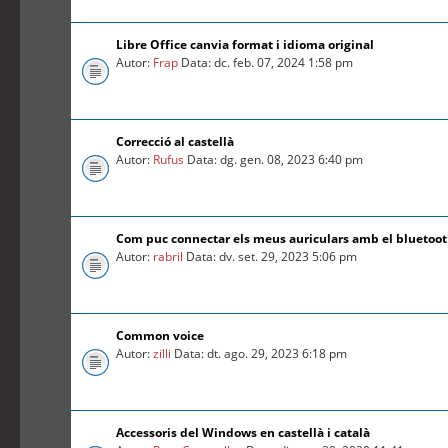
Libre Office canvia format i idioma original
Autor:
Frap
Data: dc. feb. 07, 2024 1:58 pm
Correcció al castellà
Autor:
Rufus
Data: dg. gen. 08, 2023 6:40 pm
Com puc connectar els meus auriculars amb el bluetoo
Autor:
rabril
Data: dv. set. 29, 2023 5:06 pm
Common voice
Autor:
zilli
Data: dt. ago. 29, 2023 6:18 pm
Accessoris del Windows en castellà i català