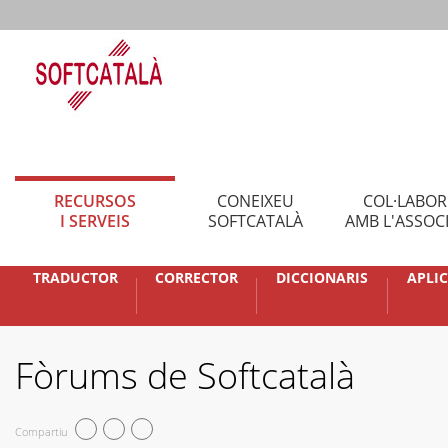
RECURSOS
CONEIXEU
COL·LABO
I SERVEIS
SOFTCATALÀ
AMB L'ASSOC
TRADUCTOR
CORRECTOR
DICCIONARIS
APLI
Fòrums de Softcatalà
Compartiu