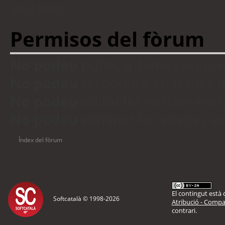
visitants
Permisos del fòrum
No podeu
publicar temes nous 
No podeu
respondre en temes d
No podeu
editar les vostres en
No podeu
eliminar les vostres 
Índex del fòrum
El contingut està d
Softcatalà © 1998-
2026
Atribució - Compar
contrari.