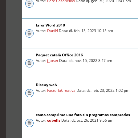
Autor:
Pere Casanellas
Data: dj. gen. 30, 2020 11:41 pm
Error Word 2010
Autor:
DaniN
Data: dl. feb. 13, 2023 10:15 pm
Paquet català Office 2016
Autor:
j_toset
Data: dt. nov. 15, 2022 8:47 pm
Diseny web
Autor:
FactoriaCreativa
Data: dc. feb. 23, 2022 1:02 pm
como comprimo una foto sin programas comprados
Autor:
cubells
Data: dt. oct. 26, 2021 9:56 am