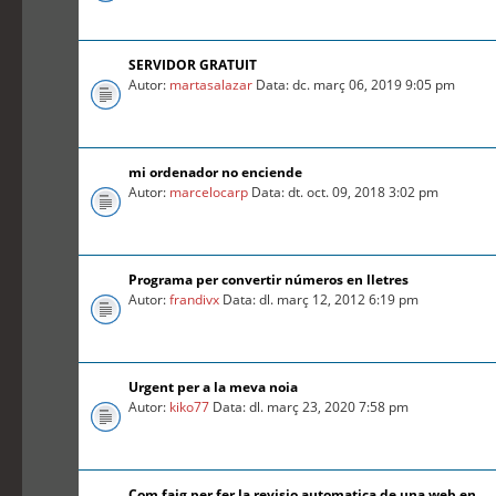
SERVIDOR GRATUIT
Autor:
martasalazar
Data: dc. març 06, 2019 9:05 pm
mi ordenador no enciende
Autor:
marcelocarp
Data: dt. oct. 09, 2018 3:02 pm
Programa per convertir números en lletres
Autor:
frandivx
Data: dl. març 12, 2012 6:19 pm
Urgent per a la meva noia
Autor:
kiko77
Data: dl. març 23, 2020 7:58 pm
Com faig per fer la revisio automatica de una web en