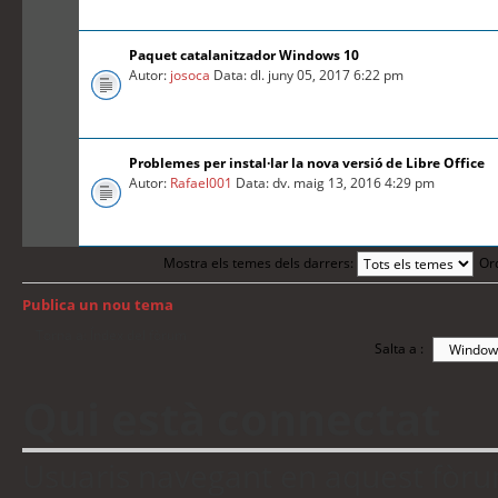
Paquet catalanitzador Windows 10
Autor:
josoca
Data: dl. juny 05, 2017 6:22 pm
Problemes per instal·lar la nova versió de Libre Office
Autor:
Rafael001
Data: dv. maig 13, 2016 4:29 pm
Mostra els temes dels darrers:
Or
Publica un nou tema
Torna a: Índex del fòrum
Salta a :
Qui està connectat
Usuaris navegant en aquest fòrum: