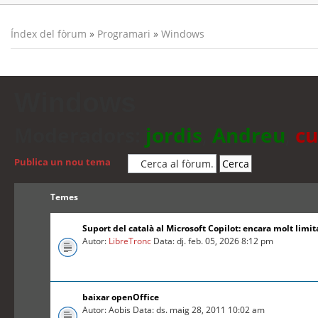
Índex del fòrum
»
Programari
»
Windows
Windows
Moderadors:
jordis
,
Andreu
,
cu
Publica un nou tema
Temes
Suport del català al Microsoft Copilot: encara molt limit
Autor:
LibreTronc
Data: dj. feb. 05, 2026 8:12 pm
baixar openOffice
Autor: Aobis Data: ds. maig 28, 2011 10:02 am