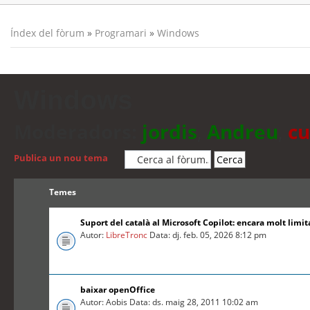
Índex del fòrum
»
Programari
»
Windows
Windows
Moderadors:
jordis
,
Andreu
,
cu
Publica un nou tema
Temes
Suport del català al Microsoft Copilot: encara molt limit
Autor:
LibreTronc
Data: dj. feb. 05, 2026 8:12 pm
baixar openOffice
Autor: Aobis Data: ds. maig 28, 2011 10:02 am