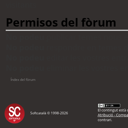
visitants
Permisos del fòrum
No podeu
publicar temes nous 
No podeu
respondre en temes d
No podeu
editar les vostres en
No podeu
eliminar les vostres 
Índex del fòrum
El contingut està d
Softcatalà © 1998-
2026
Atribució - Compar
contrari.