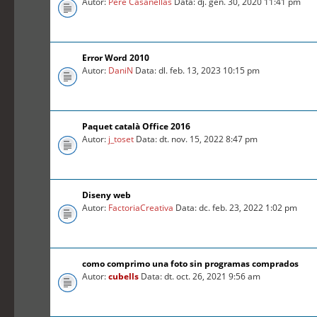
Autor:
Pere Casanellas
Data: dj. gen. 30, 2020 11:41 pm
Error Word 2010
Autor:
DaniN
Data: dl. feb. 13, 2023 10:15 pm
Paquet català Office 2016
Autor:
j_toset
Data: dt. nov. 15, 2022 8:47 pm
Diseny web
Autor:
FactoriaCreativa
Data: dc. feb. 23, 2022 1:02 pm
como comprimo una foto sin programas comprados
Autor:
cubells
Data: dt. oct. 26, 2021 9:56 am