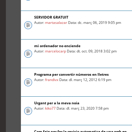
SERVIDOR GRATUIT
Autor:
martasalazar
Data: dc. març 06, 2019 9:05 pm
mi ordenador no enciende
Autor:
marcelocarp
Data: dt. oct. 09, 2018 3:02 pm
Programa per convertir números en lletres
Autor:
frandivx
Data: dl. març 12, 2012 6:19 pm
Urgent per a la meva noia
Autor:
kiko77
Data: dl. març 23, 2020 7:58 pm
Com faig per fer la revisio automatica de una web en