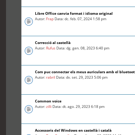
Libre Office canvia format i idioma original
Autor:
Frap
Data: dc. feb. 07, 2024 1:58 pm
Correcció al castellà
Autor:
Rufus
Data: dg. gen. 08, 2023 6:40 pm
Com puc connectar els meus auriculars amb el bluetoo
Autor:
rabril
Data: dv. set. 29, 2023 5:06 pm
Common voice
Autor:
zilli
Data: dt. ago. 29, 2023 6:18 pm
Accessoris del Windows en castellà i català