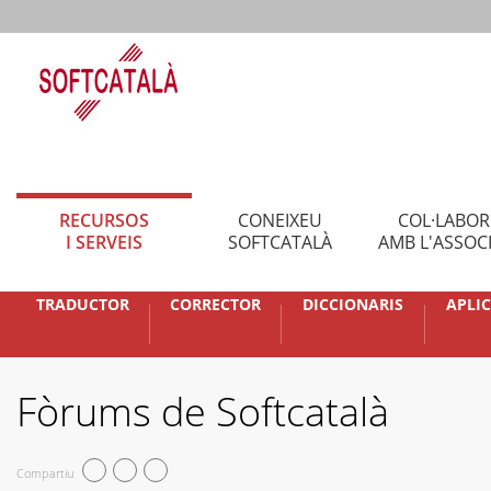
RECURSOS
CONEIXEU
COL·LABO
I SERVEIS
SOFTCATALÀ
AMB L'ASSOC
TRADUCTOR
CORRECTOR
DICCIONARIS
APLI
Fòrums de Softcatalà
Compartiu