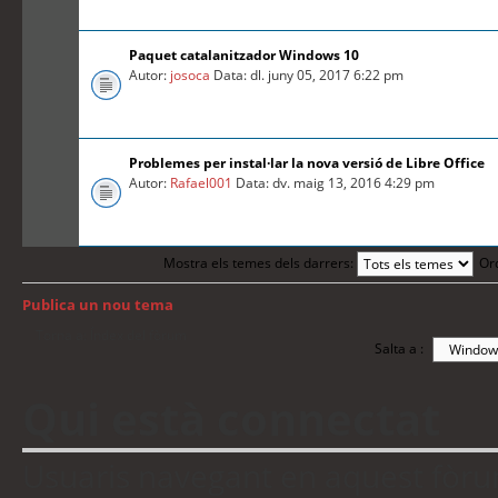
Paquet catalanitzador Windows 10
Autor:
josoca
Data: dl. juny 05, 2017 6:22 pm
Problemes per instal·lar la nova versió de Libre Office
Autor:
Rafael001
Data: dv. maig 13, 2016 4:29 pm
Mostra els temes dels darrers:
Or
Publica un nou tema
Torna a: Índex del fòrum
Salta a :
Qui està connectat
Usuaris navegant en aquest fòrum: