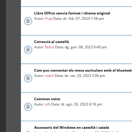
Libre Office canvia format i idioma original
Autor:
Frap
Data: dc. feb. 07, 2024 1:58 pm
Correcció al castellà
Autor:
Rufus
Data: dg. gen. 08, 2023 6:40 pm
Com puc connectar els meus auriculars amb el bluetoo
Autor:
rabril
Data: dv. set. 29, 2023 5:06 pm
Common voice
Autor:
zilli
Data: dt. ago. 29, 2023 6:18 pm
Accessoris del Windows en castellà i català