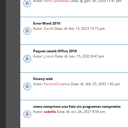
Autor:
Pere Casanellas
Data: dj. gen. 30, 2020 11:41 pm
Error Word 2010
Autor:
DaniN
Data: dl. feb. 13, 2023 10:15 pm
Paquet català Office 2016
Autor:
j_toset
Data: dt. nov. 15, 2022 8:47 pm
Diseny web
Autor:
FactoriaCreativa
Data: dc. feb. 23, 2022 1:02 pm
como comprimo una foto sin programas comprados
Autor:
cubells
Data: dt. oct. 26, 2021 9:56 am