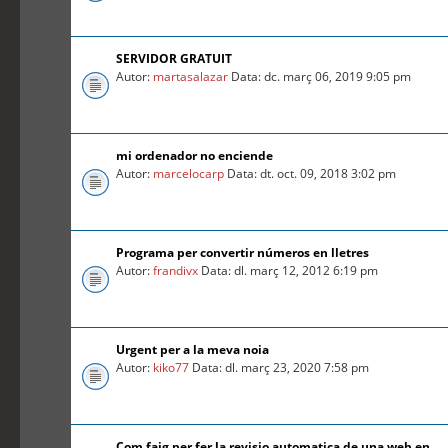
SERVIDOR GRATUIT
Autor:
martasalazar
Data: dc. març 06, 2019 9:05 pm
mi ordenador no enciende
Autor:
marcelocarp
Data: dt. oct. 09, 2018 3:02 pm
Programa per convertir números en lletres
Autor:
frandivx
Data: dl. març 12, 2012 6:19 pm
Urgent per a la meva noia
Autor:
kiko77
Data: dl. març 23, 2020 7:58 pm
Com faig per fer la revisio automatica de una web en