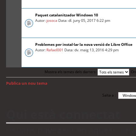
Paquet catalanitzador Windows 10
Autor:
josoca
Data: dl. juny 05, 2017 6:22 pm
Problemes per instal·lar la nova versió de Libre Office
Autor:
Rafael001
Data: dv. maig 13, 2016 4:29 pm
Mostra els temes dels darrers:
Or
Publica un nou tema
Torna a: Índex del fòrum
Salta a :
Qui està connectat
Usuaris navegant en aquest fòrum: