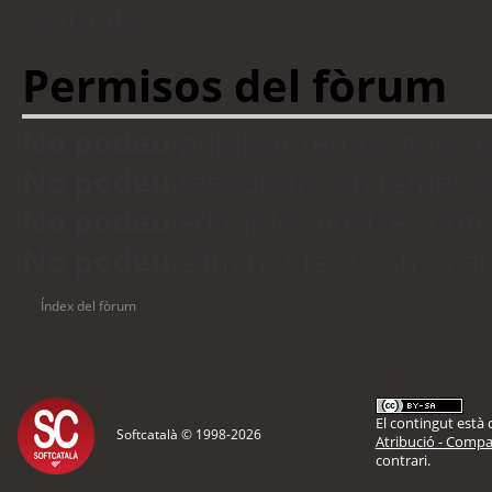
visitants
Permisos del fòrum
No podeu
publicar temes nous 
No podeu
respondre en temes d
No podeu
editar les vostres en
No podeu
eliminar les vostres 
Índex del fòrum
El contingut està d
Softcatalà © 1998-
2026
Atribució - Compar
contrari.