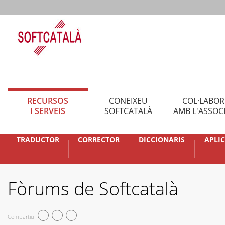
RECURSOS
CONEIXEU
COL·LABO
I SERVEIS
SOFTCATALÀ
AMB L'ASSOC
TRADUCTOR
CORRECTOR
DICCIONARIS
APLI
Fòrums de Softcatalà
Compartiu