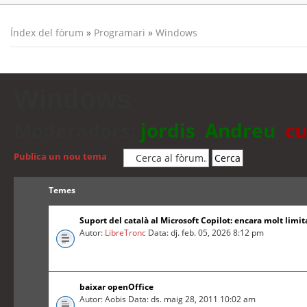
Índex del fòrum
»
Programari
»
Windows
Windows
Moderadors:
jordis
,
Andreu
,
cu
Publica un nou tema
Temes
Suport del català al Microsoft Copilot: encara molt limit
Autor:
LibreTronc
Data: dj. feb. 05, 2026 8:12 pm
baixar openOffice
Autor: Aobis Data: ds. maig 28, 2011 10:02 am