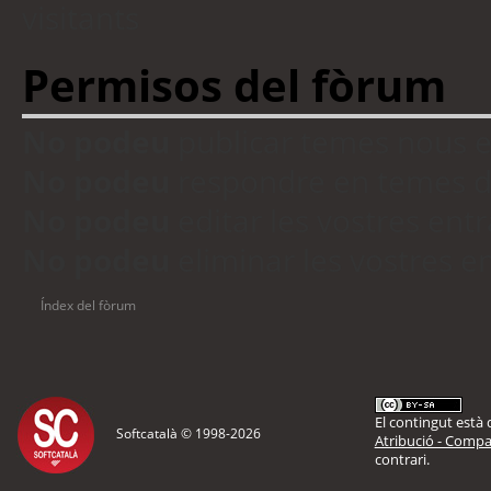
visitants
Permisos del fòrum
No podeu
publicar temes nous 
No podeu
respondre en temes d
No podeu
editar les vostres en
No podeu
eliminar les vostres 
Índex del fòrum
El contingut està d
Softcatalà © 1998-
2026
Atribució - Compar
contrari.