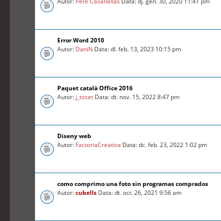
Autor:
Pere Casanellas
Data: dj. gen. 30, 2020 11:41 pm
Error Word 2010
Autor:
DaniN
Data: dl. feb. 13, 2023 10:15 pm
Paquet català Office 2016
Autor:
j_toset
Data: dt. nov. 15, 2022 8:47 pm
Diseny web
Autor:
FactoriaCreativa
Data: dc. feb. 23, 2022 1:02 pm
como comprimo una foto sin programas comprados
Autor:
cubells
Data: dt. oct. 26, 2021 9:56 am