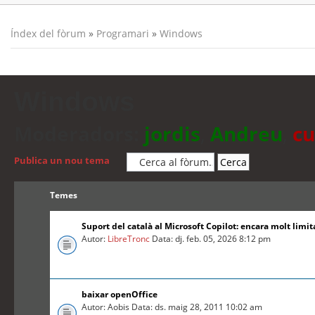
Índex del fòrum
»
Programari
»
Windows
Windows
Moderadors:
jordis
,
Andreu
,
cu
Publica un nou tema
Temes
Suport del català al Microsoft Copilot: encara molt limit
Autor:
LibreTronc
Data: dj. feb. 05, 2026 8:12 pm
baixar openOffice
Autor: Aobis Data: ds. maig 28, 2011 10:02 am