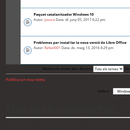
Paquet catalanitzador Windows 10
Autor:
josoca
Data: dl. juny 05, 2017 6:22 pm
Problemes per instal·lar la nova versió de Libre Office
Autor:
Rafael001
Data: dv. maig 13, 2016 4:29 pm
Mostra els temes dels darrers:
Or
Publica un nou tema
Torna a: Índex del fòrum
Salta a :
Qui està connectat
Usuaris navegant en aquest fòrum: