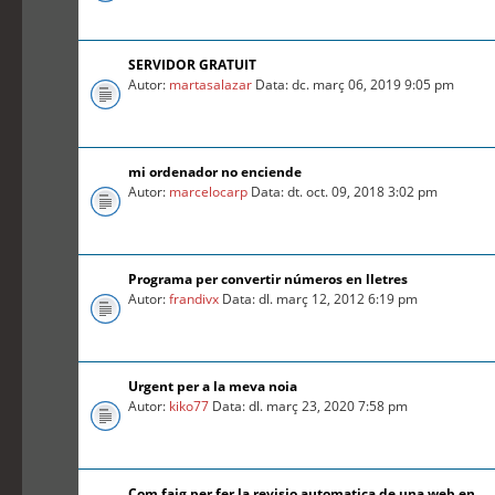
SERVIDOR GRATUIT
Autor:
martasalazar
Data: dc. març 06, 2019 9:05 pm
mi ordenador no enciende
Autor:
marcelocarp
Data: dt. oct. 09, 2018 3:02 pm
Programa per convertir números en lletres
Autor:
frandivx
Data: dl. març 12, 2012 6:19 pm
Urgent per a la meva noia
Autor:
kiko77
Data: dl. març 23, 2020 7:58 pm
Com faig per fer la revisio automatica de una web en