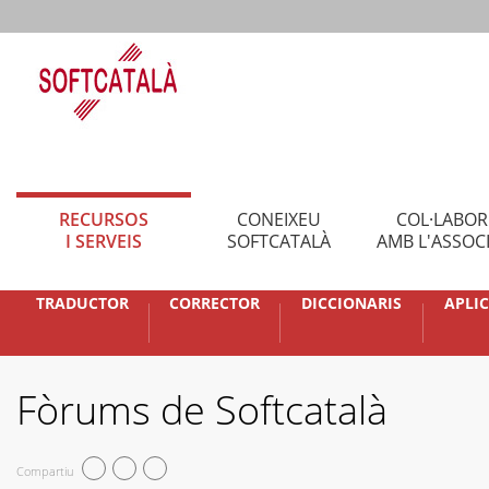
RECURSOS
CONEIXEU
COL·LABO
I SERVEIS
SOFTCATALÀ
AMB L'ASSOC
TRADUCTOR
CORRECTOR
DICCIONARIS
APLI
Fòrums de Softcatalà
Compartiu