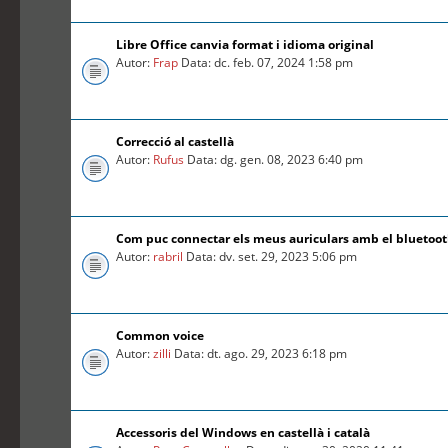
Libre Office canvia format i idioma original
Autor:
Frap
Data: dc. feb. 07, 2024 1:58 pm
Correcció al castellà
Autor:
Rufus
Data: dg. gen. 08, 2023 6:40 pm
Com puc connectar els meus auriculars amb el bluetoo
Autor:
rabril
Data: dv. set. 29, 2023 5:06 pm
Common voice
Autor:
zilli
Data: dt. ago. 29, 2023 6:18 pm
Accessoris del Windows en castellà i català