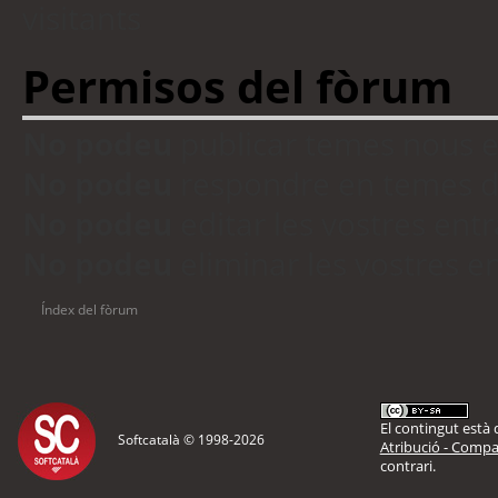
visitants
Permisos del fòrum
No podeu
publicar temes nous 
No podeu
respondre en temes d
No podeu
editar les vostres en
No podeu
eliminar les vostres 
Índex del fòrum
El contingut està d
Softcatalà © 1998-
2026
Atribució - Compar
contrari.