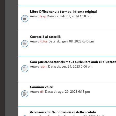
Libre Office canvia format i idioma original
Autor:
Frap
Data: dc. feb. 07, 2024 1:58 pm
Correcció al castellà
Autor:
Rufus
Data: dg. gen. 08, 2023 6:40 pm
Com puc connectar els meus auriculars amb el bluetoo
Autor:
rabril
Data: dv. set. 29, 2023 5:06 pm
Common voice
Autor:
zilli
Data: dt. ago. 29, 2023 6:18 pm
Accessoris del Windows en castellà i català