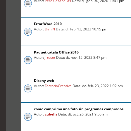
Autor:
Pere Casanellas
Data: dj. gen. 30, 2020 11:41 pm
Error Word 2010
Autor:
DaniN
Data: dl. feb. 13, 2023 10:15 pm
Paquet català Office 2016
Autor:
j_toset
Data: dt. nov. 15, 2022 8:47 pm
Diseny web
Autor:
FactoriaCreativa
Data: dc. feb. 23, 2022 1:02 pm
como comprimo una foto sin programas comprados
Autor:
cubells
Data: dt. oct. 26, 2021 9:56 am