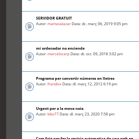
SERVIDOR GRATUIT
Autor:
martasalazar
Data: dc. març 06, 2019 9:05 pm
mi ordenador no enciende
Autor:
marcelocarp
Data: dt. oct. 09, 2018 3:02 pm
Programa per convertir números en lletres
Autor:
frandivx
Data: dl. març 12, 2012 6:19 pm
Urgent per a la meva noia
Autor:
kiko77
Data: dl. març 23, 2020 7:58 pm
Com faig per fer la revisio automatica de una web en