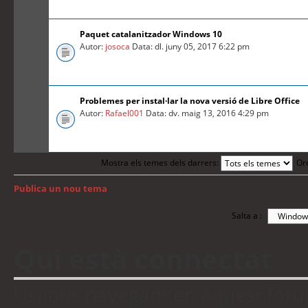
Paquet catalanitzador Windows 10
Autor:
josoca
Data: dl. juny 05, 2017 6:22 pm
Problemes per instal·lar la nova versió de Libre Office
Autor:
Rafael001
Data: dv. maig 13, 2016 4:29 pm
Mostra els temes dels darrers:
Or
Publica un nou tema
Torna a: Índex del fòrum
Salta a :
Qui està connectat
Usuaris navegant en aquest fòrum: