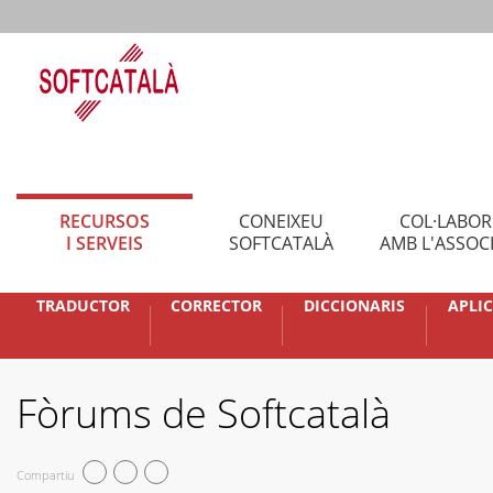
RECURSOS
CONEIXEU
COL·LABO
I SERVEIS
SOFTCATALÀ
AMB L'ASSOC
TRADUCTOR
CORRECTOR
DICCIONARIS
APLI
Fòrums de Softcatalà
Compartiu