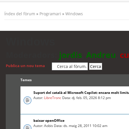
Índex del fòrum
»
Programari
»
Windows
Windows
Moderadors:
jordis
,
Andreu
,
cu
Publica un nou tema
Temes
Suport del català al Microsoft Copilot: encara molt limit
Autor:
LibreTronc
Data: dj. feb. 05, 2026 8:12 pm
baixar openOffice
Autor: Aobis Data: ds. maig 28, 2011 10:02 am