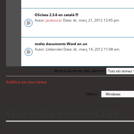
OSclass 2.3.6 en català !!!
Autor:
jauboscar
Data: dc. març 21, 2012 12:45 pm
molts documents Word en un
Autor: Lloberolet Data: dc. març 14, 2012 11:08 am
Mostra els temes dels darrers:
Anterior
Publica un nou tema
Torna a: Índex del fòrum
Salta a :
Qui està connectat
Usuaris navegant en aquest fòrum: