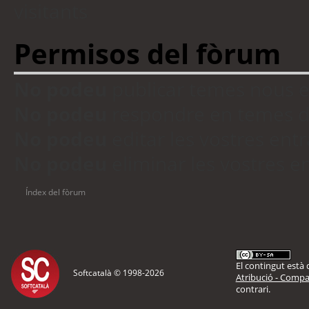
visitants
Permisos del fòrum
No podeu
publicar temes nous 
No podeu
respondre en temes d
No podeu
editar les vostres en
No podeu
eliminar les vostres 
Índex del fòrum
El contingut està d
Softcatalà © 1998-
2026
Atribució - Compar
contrari.