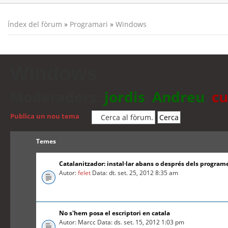
Índex del fòrum
»
Programari
»
Windows
Windows
Moderadors:
jordis
,
Andreu
,
cu
Publica un nou tema
Temes
Catalanitzador: instal·lar abans o després dels program
Autor:
felet
Data: dt. set. 25, 2012 8:35 am
No s'hem posa el escriptori en catala
Autor: Marcc Data: ds. set. 15, 2012 1:03 pm