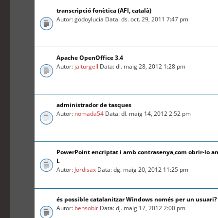
transcripció fonètica (AFI, català)
Autor: godoylucia Data: ds. oct. 29, 2011 7:47 pm
Apache OpenOffice 3.4
Autor:
jalturgell
Data: dl. maig 28, 2012 1:28 pm
administrador de tasques
Autor:
nomada54
Data: dl. maig 14, 2012 2:52 pm
PowerPoint encriptat i amb contrasenya,com obrir-lo a
L
Autor:
Jordisax
Data: dg. maig 20, 2012 11:25 pm
és possible catalanitzar Windows només per un usuari?
Autor:
bensobir
Data: dj. maig 17, 2012 2:00 pm