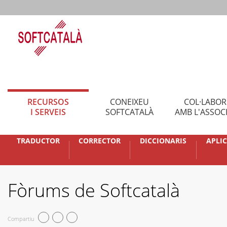
RECURSOS
CONEIXEU
COL·LABO
I SERVEIS
SOFTCATALÀ
AMB L'ASSOC
TRADUCTOR
CORRECTOR
DICCIONARIS
APLI
Fòrums de Softcatalà
Compartiu