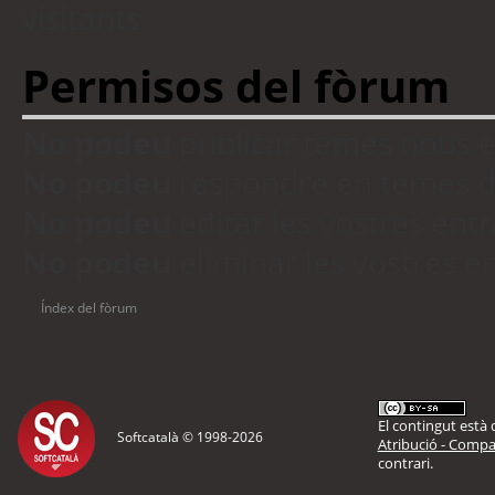
visitants
Permisos del fòrum
No podeu
publicar temes nous 
No podeu
respondre en temes d
No podeu
editar les vostres en
No podeu
eliminar les vostres 
Índex del fòrum
El contingut està d
Softcatalà © 1998-
2026
Atribució - Compar
contrari.