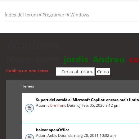
Índex del fòrum
»
Programari
»
Windows
Windows
Moderadors:
jordis
,
Andreu
,
cu
Publica un nou tema
Temes
Suport del català al Microsoft Copilot: encara molt limit
Autor:
LibreTronc
Data: dj. feb. 05, 2026 8:12 pm
baixar openOffice
Autor: Aobis Data: ds. maig 28, 2011 10:02 am