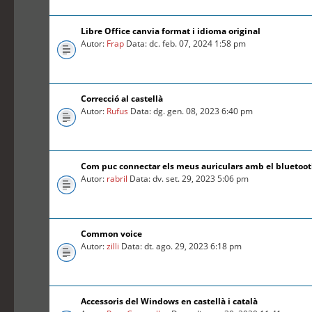
Libre Office canvia format i idioma original
Autor:
Frap
Data: dc. feb. 07, 2024 1:58 pm
Correcció al castellà
Autor:
Rufus
Data: dg. gen. 08, 2023 6:40 pm
Com puc connectar els meus auriculars amb el bluetoo
Autor:
rabril
Data: dv. set. 29, 2023 5:06 pm
Common voice
Autor:
zilli
Data: dt. ago. 29, 2023 6:18 pm
Accessoris del Windows en castellà i català