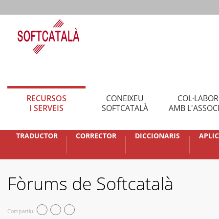
RECURSOS
CONEIXEU
COL·LABO
I SERVEIS
SOFTCATALÀ
AMB L'ASSOC
TRADUCTOR
CORRECTOR
DICCIONARIS
APLI
Fòrums de Softcatalà
Compartiu