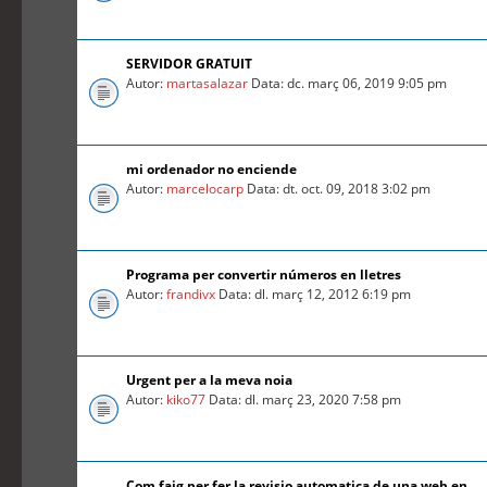
SERVIDOR GRATUIT
Autor:
martasalazar
Data: dc. març 06, 2019 9:05 pm
mi ordenador no enciende
Autor:
marcelocarp
Data: dt. oct. 09, 2018 3:02 pm
Programa per convertir números en lletres
Autor:
frandivx
Data: dl. març 12, 2012 6:19 pm
Urgent per a la meva noia
Autor:
kiko77
Data: dl. març 23, 2020 7:58 pm
Com faig per fer la revisio automatica de una web en