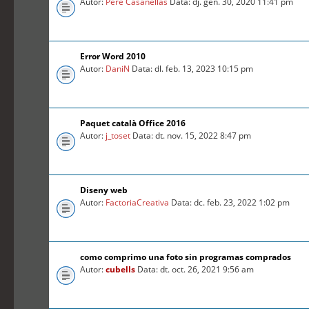
Autor:
Pere Casanellas
Data: dj. gen. 30, 2020 11:41 pm
Error Word 2010
Autor:
DaniN
Data: dl. feb. 13, 2023 10:15 pm
Paquet català Office 2016
Autor:
j_toset
Data: dt. nov. 15, 2022 8:47 pm
Diseny web
Autor:
FactoriaCreativa
Data: dc. feb. 23, 2022 1:02 pm
como comprimo una foto sin programas comprados
Autor:
cubells
Data: dt. oct. 26, 2021 9:56 am