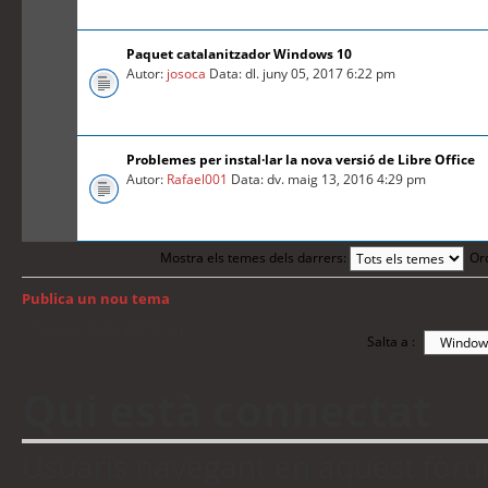
Paquet catalanitzador Windows 10
Autor:
josoca
Data: dl. juny 05, 2017 6:22 pm
Problemes per instal·lar la nova versió de Libre Office
Autor:
Rafael001
Data: dv. maig 13, 2016 4:29 pm
Mostra els temes dels darrers:
Or
Publica un nou tema
Torna a: Índex del fòrum
Salta a :
Qui està connectat
Usuaris navegant en aquest fòrum: