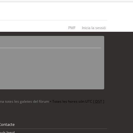
PMF
Inicia la sessió
ina totes les galetes del fòrum
• Totes les hores són UTC [
DST
]
Contacte
Avís legal