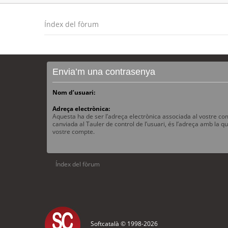
Índex del fòrum
Envia’m una contrasenya
Nom d’usuari:
Adreça electrònica:
Aquesta ha de ser l’adreça electrònica associada al vostre com
canviada al Tauler de control de l’usuari, és l’adreça amb la qu
vostre compte.
Índex del fòrum
Softcatalà © 1998-
2026