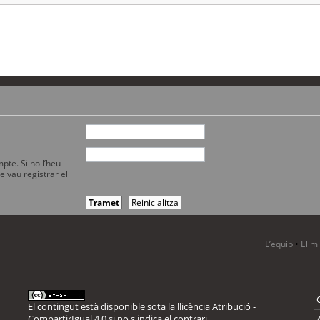
pte. Si no l’heu
e vau registrar el
L’equip
•
Elim
El contingut està disponible sota la llicència
Atribució -
CompartirIgual 4.0
si no s'indica el contrari.