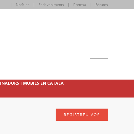
Notícies
Esdeveniments
Premsa
Fòrums
INADORS I MÒBILS EN CATALÀ
REGISTREU-VOS