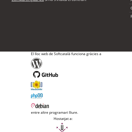
El lloc web de Softcatalà funciona gràcies a
entre altre programari lliure.
Hostatjat a: