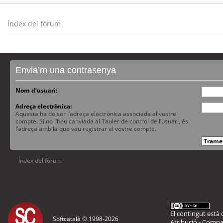
Índex del fòrum
Envia’m una contrasenya
Nom d’usuari:
Adreça electrònica:
Aquesta ha de ser l’adreça electrònica associada al vostre
compte. Si no l’heu canviada al Tauler de control de l’usuari, és
l’adreça amb la que vau registrar el vostre compte.
Índex del fòrum
El contingut està d
Softcatalà © 1998-
2026
Atribució - Compar