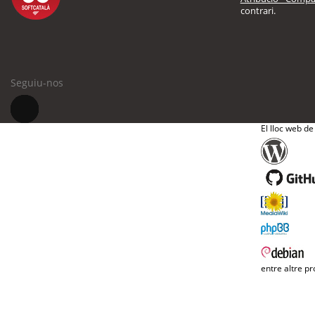
contrari.
Seguiu-nos
El lloc web de
entre altre pr