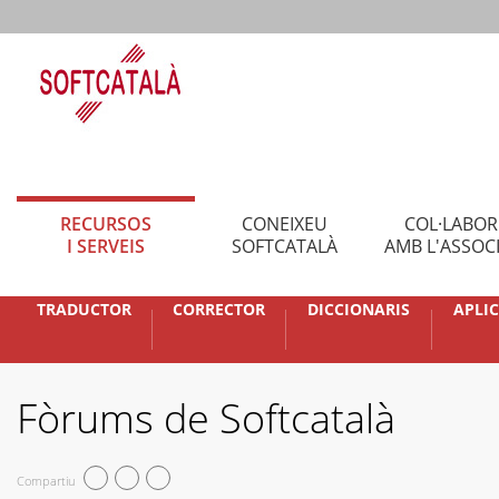
RECURSOS
CONEIXEU
COL·LABO
I SERVEIS
SOFTCATALÀ
AMB L'ASSOC
TRADUCTOR
CORRECTOR
DICCIONARIS
APLI
Fòrums de Softcatalà
Compartiu