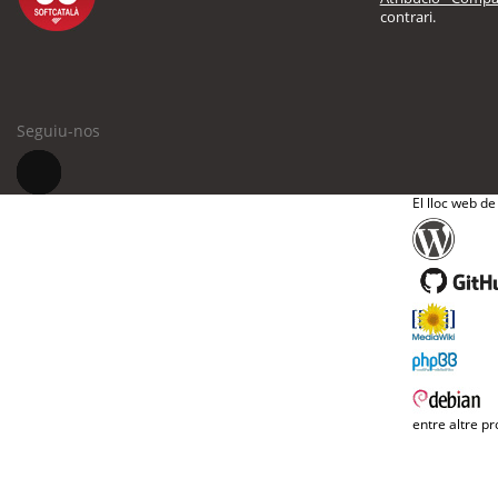
contrari.
Seguiu-nos
El lloc web de
entre altre pr