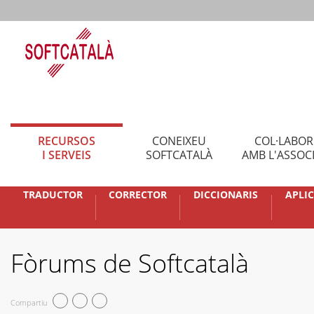
RECURSOS
CONEIXEU
COL·LABO
I SERVEIS
SOFTCATALÀ
AMB L'ASSOC
TRADUCTOR
CORRECTOR
DICCIONARIS
APLI
Fòrums de Softcatalà
Compartiu