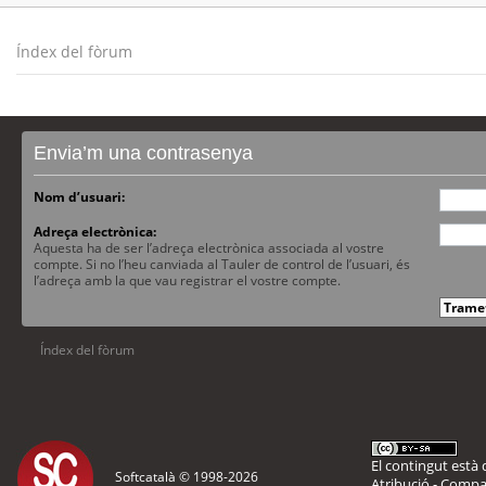
Índex del fòrum
Envia’m una contrasenya
Nom d’usuari:
Adreça electrònica:
Aquesta ha de ser l’adreça electrònica associada al vostre
compte. Si no l’heu canviada al Tauler de control de l’usuari, és
l’adreça amb la que vau registrar el vostre compte.
Índex del fòrum
El contingut està d
Softcatalà © 1998-
2026
Atribució - Compar