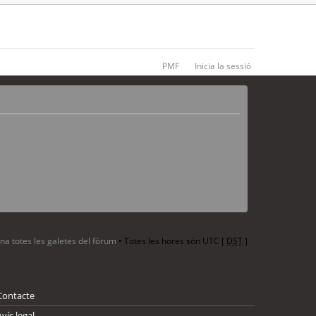
PMF
Inicia la sessió
ina totes les galetes del fòrum
• Totes les hores són UTC [
DST
]
Contacte
Avís legal