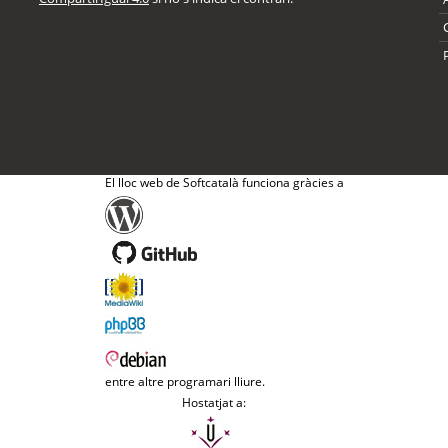
El lloc web de Softcatalà funciona gràcies a
entre altre programari lliure.
Hostatjat a: