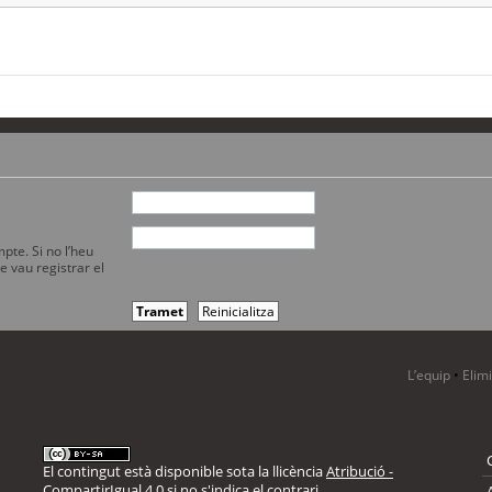
pte. Si no l’heu
e vau registrar el
L’equip
•
Elim
El contingut està disponible sota la llicència
Atribució -
CompartirIgual 4.0
si no s'indica el contrari.