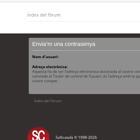
Índex del fòrum
Envia’m una contrasenya
Nom d’usuari:
Adreça electrònica:
Aquesta ha de ser l’adreça electrònica associada al vostre com
canviada al Tauler de control de l’usuari, és l’adreça amb la qu
vostre compte.
Índex del fòrum
Softcatalà © 1998-
2026