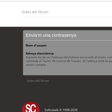
Índex del fòrum
Envia’m una contrasenya
Nom d’usuari:
Adreça electrònica:
Aquesta ha de ser l’adreça electrònica associada al vostre com
canviada al Tauler de control de l’usuari, és l’adreça amb la qu
vostre compte.
Índex del fòrum
Softcatalà © 1998-
2026