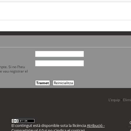
pte. Si no l’heu
e vau registrar el
L’equip
•
Elim
El contingut està disponible sota la llicència
Atribució -
CompartirIgual 4.0
si no s'indica el contrari.