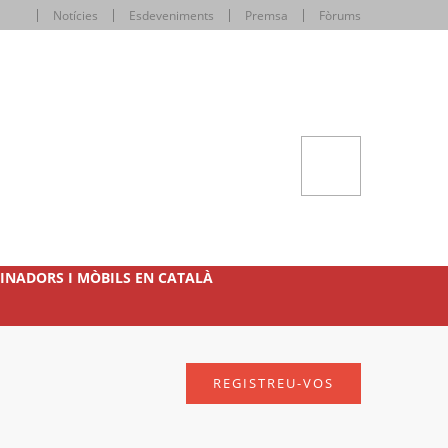
Notícies
Esdeveniments
Premsa
Fòrums
INADORS I MÒBILS EN CATALÀ
REGISTREU-VOS