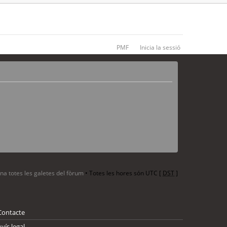
PMF
Inicia la sessió
ina totes les galetes del fòrum
• Totes les hores són UTC [
DST
]
Contacte
Avís legal