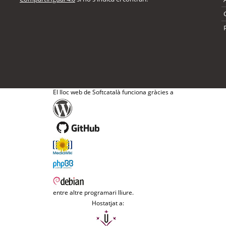
El lloc web de Softcatalà funciona gràcies a
entre altre programari lliure.
Hostatjat a: