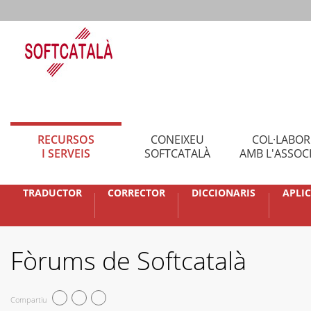
RECURSOS
CONEIXEU
COL·LABO
I SERVEIS
SOFTCATALÀ
AMB L'ASSOC
TRADUCTOR
CORRECTOR
DICCIONARIS
APLI
Fòrums de Softcatalà
Compartiu