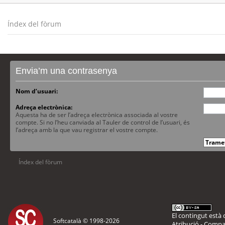
Índex del fòrum
Envia’m una contrasenya
Nom d’usuari:
Adreça electrònica:
Aquesta ha de ser l’adreça electrònica associada al vostre
compte. Si no l’heu canviada al Tauler de control de l’usuari, és
l’adreça amb la que vau registrar el vostre compte.
Índex del fòrum
El contingut està d
Softcatalà © 1998-
2026
Atribució - Compar