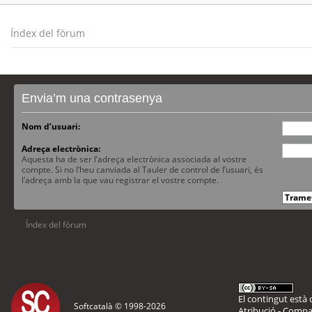
Índex del fòrum
Envia’m una contrasenya
Nom d’usuari:
Adreça electrònica:
Aquesta ha de ser l’adreça electrònica associada al vostre
compte. Si no l’heu canviada al Tauler de control de l’usuari, és
l’adreça amb la que vau registrar el vostre compte.
Índex del fòrum
El contingut està d
Softcatalà © 1998-
2026
Atribució - Compar