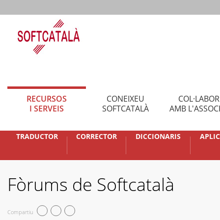
RECURSOS
CONEIXEU
COL·LABO
I SERVEIS
SOFTCATALÀ
AMB L'ASSOC
TRADUCTOR
CORRECTOR
DICCIONARIS
APLI
Fòrums de Softcatalà
Compartiu