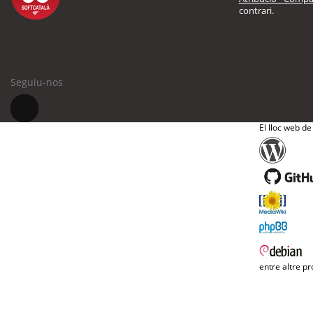
contrari.
Seguiu-nos
El lloc web de
entre altre pr