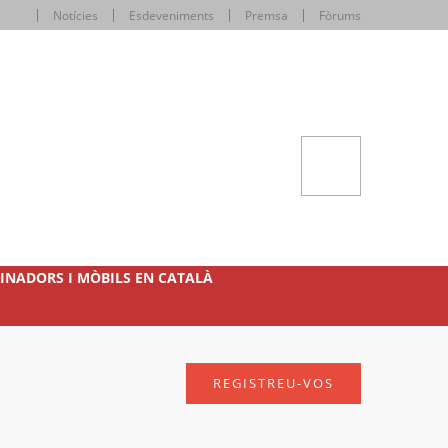
Notícies
Esdeveniments
Premsa
Fòrums
INADORS I MÒBILS EN CATALÀ
REGISTREU-VOS