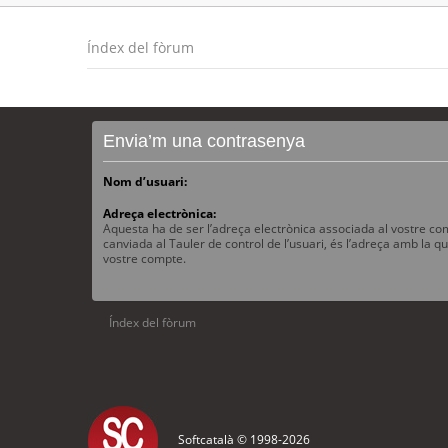
Índex del fòrum
Envia’m una contrasenya
Nom d’usuari:
Adreça electrònica:
Aquesta ha de ser l’adreça electrònica associada al vostre com
canviada al Tauler de control de l’usuari, és l’adreça amb la qu
vostre compte.
Índex del fòrum
Softcatalà © 1998-
2026