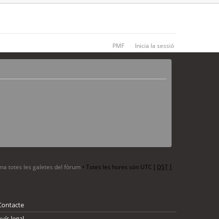
PMF
Inicia la sessió
ina totes les galetes del fòrum
• Totes les hores són UTC [
DST
]
Contacte
Avís legal