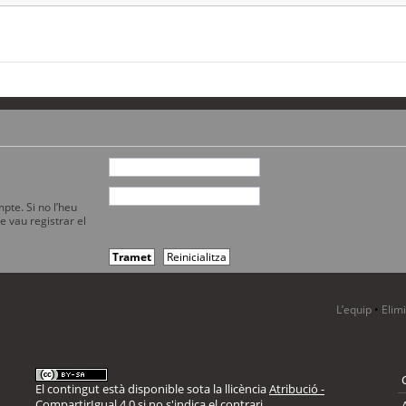
pte. Si no l’heu
e vau registrar el
L’equip
•
Elim
El contingut està disponible sota la llicència
Atribució -
CompartirIgual 4.0
si no s'indica el contrari.