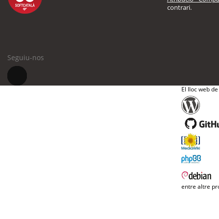
contrari.
Seguiu-nos
El lloc web de
entre altre pr