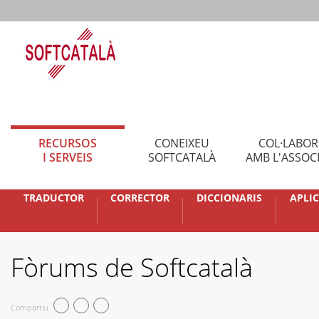
RECURSOS
CONEIXEU
COL·LABO
I SERVEIS
SOFTCATALÀ
AMB L'ASSOC
TRADUCTOR
CORRECTOR
DICCIONARIS
APLI
Fòrums de Softcatalà
Compartiu