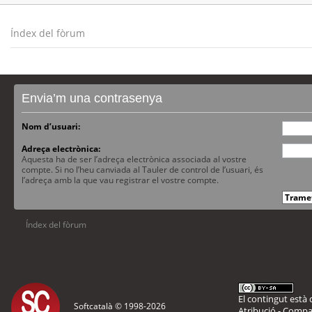
Índex del fòrum
Envia’m una contrasenya
Nom d’usuari:
Adreça electrònica:
Aquesta ha de ser l’adreça electrònica associada al vostre
compte. Si no l’heu canviada al Tauler de control de l’usuari, és
l’adreça amb la que vau registrar el vostre compte.
Índex del fòrum
El contingut està d
Softcatalà © 1998-
2026
Atribució - Compar