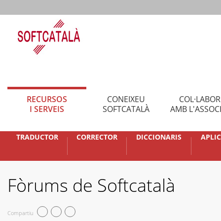
RECURSOS
CONEIXEU
COL·LABO
I SERVEIS
SOFTCATALÀ
AMB L'ASSOC
TRADUCTOR
CORRECTOR
DICCIONARIS
APLI
Fòrums de Softcatalà
Compartiu