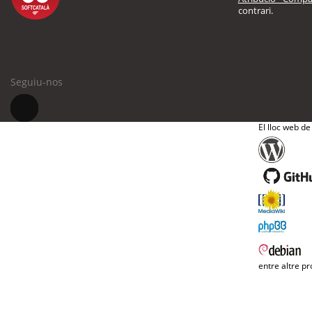
contrari.
Seguiu-nos
El lloc web de
entre altre pr