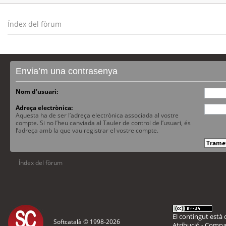
Índex del fòrum
Envia’m una contrasenya
Nom d’usuari:
Adreça electrònica:
Aquesta ha de ser l’adreça electrònica associada al vostre
compte. Si no l’heu canviada al Tauler de control de l’usuari, és
l’adreça amb la que vau registrar el vostre compte.
Índex del fòrum
El contingut està d
Softcatalà © 1998-
2026
Atribució - Compar