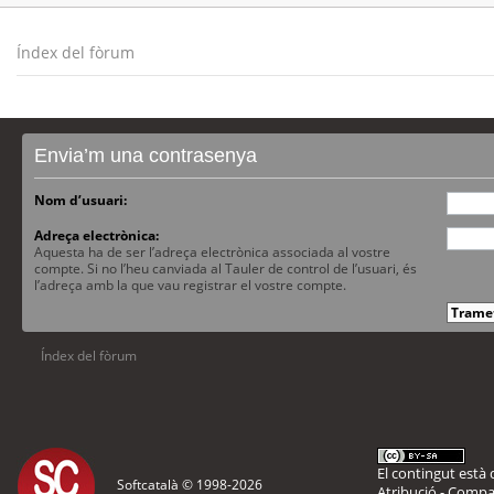
Índex del fòrum
Envia’m una contrasenya
Nom d’usuari:
Adreça electrònica:
Aquesta ha de ser l’adreça electrònica associada al vostre
compte. Si no l’heu canviada al Tauler de control de l’usuari, és
l’adreça amb la que vau registrar el vostre compte.
Índex del fòrum
El contingut està d
Softcatalà © 1998-
2026
Atribució - Compar