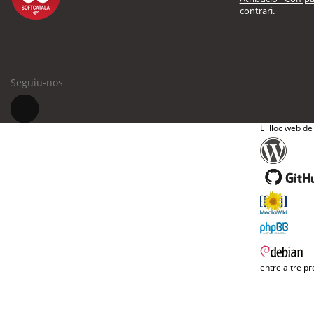
contrari.
Seguiu-nos
El lloc web de
entre altre pr