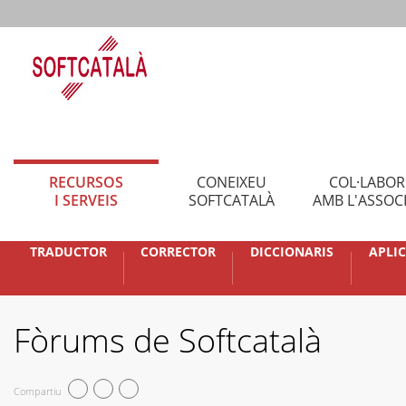
RECURSOS
CONEIXEU
COL·LABO
I SERVEIS
SOFTCATALÀ
AMB L'ASSOC
TRADUCTOR
CORRECTOR
DICCIONARIS
APLI
Fòrums de Softcatalà
Compartiu