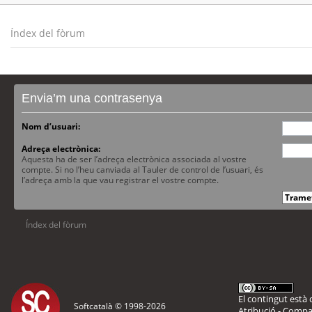
Índex del fòrum
Envia’m una contrasenya
Nom d’usuari:
Adreça electrònica:
Aquesta ha de ser l’adreça electrònica associada al vostre
compte. Si no l’heu canviada al Tauler de control de l’usuari, és
l’adreça amb la que vau registrar el vostre compte.
Índex del fòrum
El contingut està d
Softcatalà © 1998-
2026
Atribució - Compar