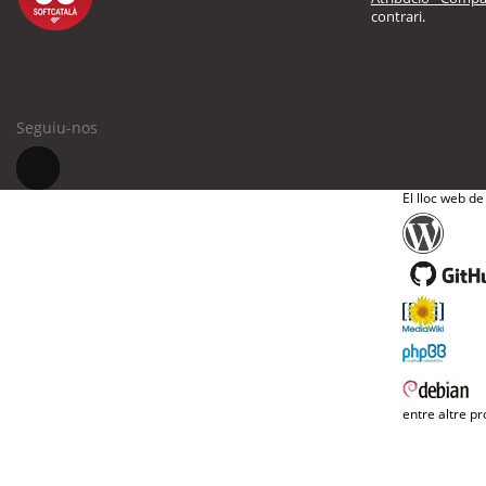
contrari.
Seguiu-nos
El lloc web de
entre altre pr