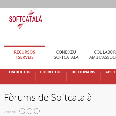
RECURSOS
CONEIXEU
COL·LABO
I SERVEIS
SOFTCATALÀ
AMB L'ASSOC
TRADUCTOR
CORRECTOR
DICCIONARIS
APLI
Fòrums de Softcatalà
Compartiu