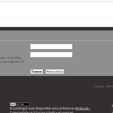
pte. Si no l’heu
e vau registrar el
L’equip
•
Elim
El contingut està disponible sota la llicència
Atribució -
CompartirIgual 4.0
si no s'indica el contrari.