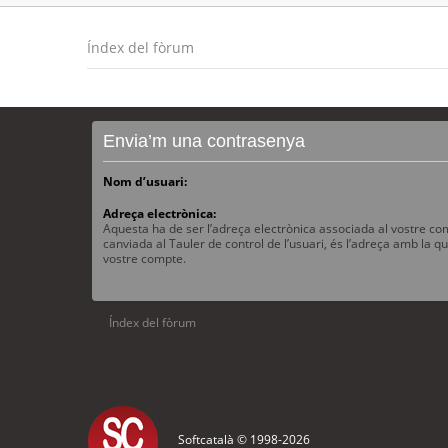
Índex del fòrum
Envia’m una contrasenya
Nom d’usuari:
Adreça electrònica:
Aquesta ha de ser l’adreça electrònica associada al vostre com
canviada al Tauler de control de l’usuari, és l’adreça amb la qu
vostre compte.
Índex del fòrum
Softcatalà © 1998-
2026