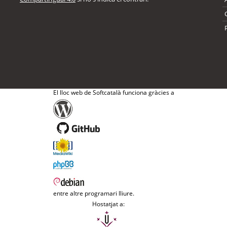
El lloc web de Softcatalà funciona gràcies a
entre altre programari lliure.
Hostatjat a: