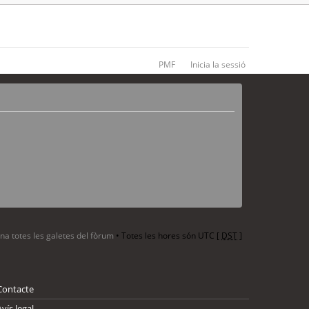
PMF
Inicia la sessió
ina totes les galetes del fòrum
• Totes les hores són UTC [
DST
]
Contacte
Avís legal