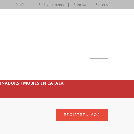
Notícies
Esdeveniments
Premsa
Fòrums
INADORS I MÒBILS EN CATALÀ
REGISTREU-VOS