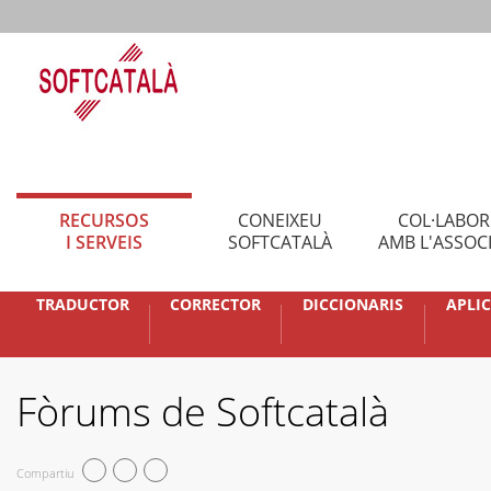
RECURSOS
CONEIXEU
COL·LABO
I SERVEIS
SOFTCATALÀ
AMB L'ASSOC
TRADUCTOR
CORRECTOR
DICCIONARIS
APLI
Fòrums de Softcatalà
Compartiu