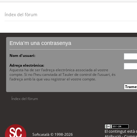
Índex del fòrum
Envia’m una contrasenya
Nom d’usuari:
Adreça electrònica:
Aquesta ha de ser l’adreça electrònica associada al vostre
compte. Si no l’heu canviada al Tauler de control de l’usuari, és
l’adreça amb la que vau registrar el vostre compte.
Índex del fòrum
El contingut està d
Softcatalà © 1998-
2026
Atribució - Compar