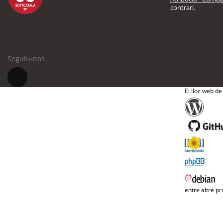
contrari.
Seguiu-nos
El lloc web de
entre altre pr