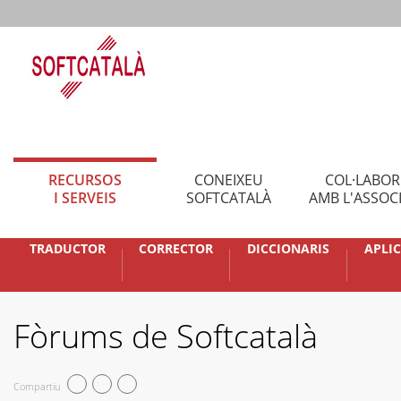
RECURSOS
CONEIXEU
COL·LABO
I SERVEIS
SOFTCATALÀ
AMB L'ASSOC
TRADUCTOR
CORRECTOR
DICCIONARIS
APLI
Fòrums de Softcatalà
Compartiu