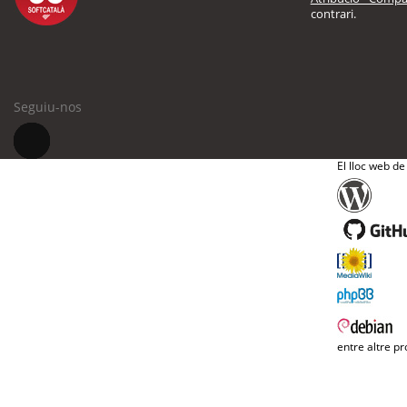
contrari.
Seguiu-nos
El lloc web de
entre altre pr