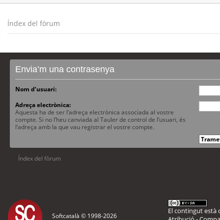
Índex del fòrum
Envia’m una contrasenya
Nom d’usuari:
Adreça electrònica:
Aquesta ha de ser l’adreça electrònica associada al vostre
compte. Si no l’heu canviada al Tauler de control de l’usuari, és
l’adreça amb la que vau registrar el vostre compte.
Índex del fòrum
El contingut està d
Softcatalà © 1998-
2026
Atribució - Compar