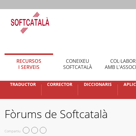
RECURSOS
CONEIXEU
COL·LABO
I SERVEIS
SOFTCATALÀ
AMB L'ASSOC
TRADUCTOR
CORRECTOR
DICCIONARIS
APLI
Fòrums de Softcatalà
Compartiu