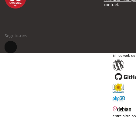
contrari.
Seguiu-nos
El lloc web de
entre altre pr