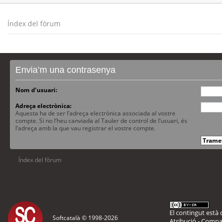
Índex del fòrum
Envia’m una contrasenya
Nom d’usuari:
Adreça electrònica:
Aquesta ha de ser l’adreça electrònica associada al vostre
compte. Si no l’heu canviada al Tauler de control de l’usuari, és
l’adreça amb la que vau registrar el vostre compte.
Índex del fòrum
El contingut està d
Softcatalà © 1998-
2026
Atribució - Compar