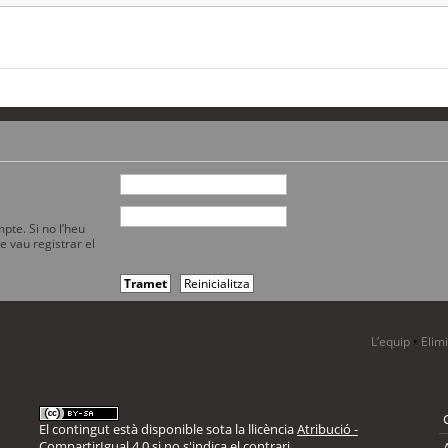
pte. Si no l’heu
e vau registrar el
L’equip
•
Elim
El contingut està disponible sota la llicència
Atribució -
CompartirIgual 4.0
si no s'indica el contrari.