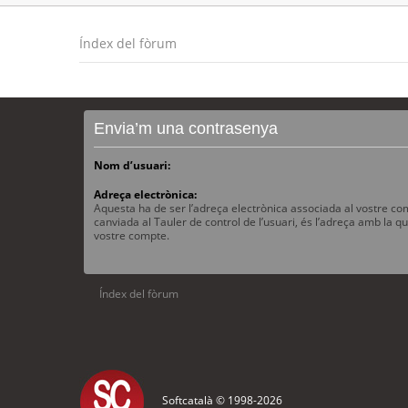
Índex del fòrum
Envia’m una contrasenya
Nom d’usuari:
Adreça electrònica:
Aquesta ha de ser l’adreça electrònica associada al vostre com
canviada al Tauler de control de l’usuari, és l’adreça amb la qu
vostre compte.
Índex del fòrum
Softcatalà © 1998-
2026