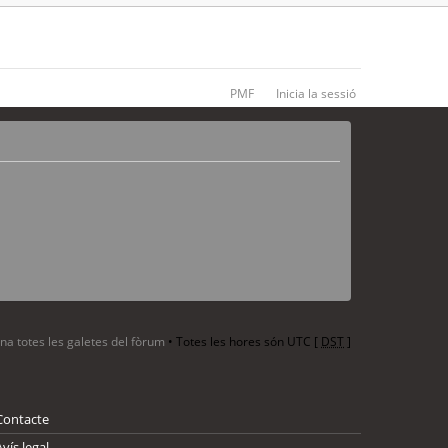
PMF
Inicia la sessió
ina totes les galetes del fòrum
• Totes les hores són UTC [
DST
]
Contacte
Avís legal