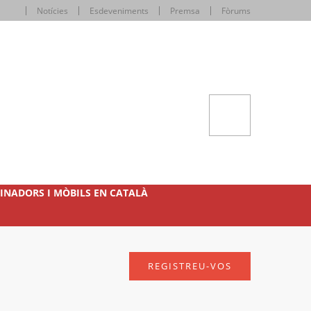
Notícies
Esdeveniments
Premsa
Fòrums
INADORS I MÒBILS EN CATALÀ
REGISTREU-VOS