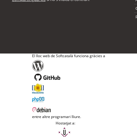
El lloc web de Softcatalà funciona gràcies a
entre altre programari lliure.
Hostatjat a: