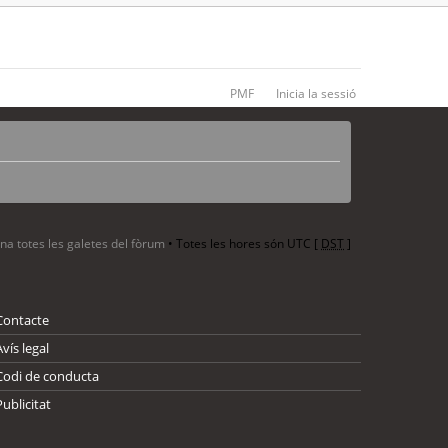
PMF
Inicia la sessió
ina totes les galetes del fòrum
• Totes les hores són UTC [
DST
]
Contacte
Avís legal
Codi de conducta
Publicitat