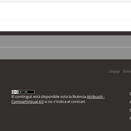
L’equip
•
Elim
El contingut està disponible sota la llicència
Atribució -
CompartirIgual 4.0
si no s'indica el contrari.