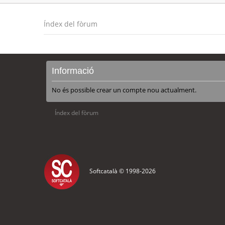
Índex del fòrum
Informació
No és possible crear un compte nou actualment.
Índex del fòrum
Softcatalà © 1998-
2026