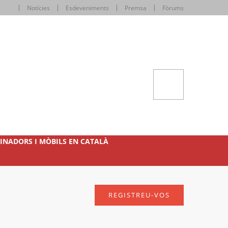
Notícies
Esdeveniments
Premsa
Fòrums
INADORS I MÒBILS EN CATALÀ
REGISTREU-VOS