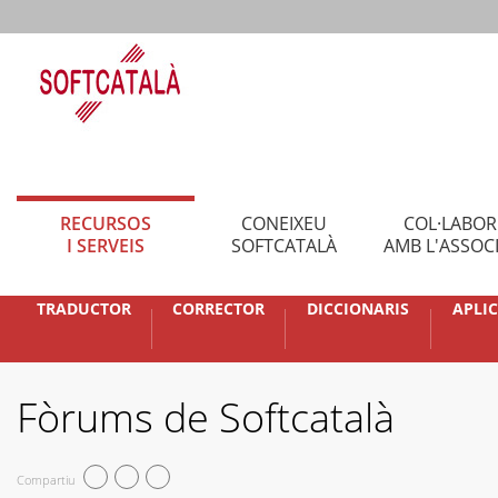
RECURSOS
CONEIXEU
COL·LABO
I SERVEIS
SOFTCATALÀ
AMB L'ASSOC
TRADUCTOR
CORRECTOR
DICCIONARIS
APLI
Fòrums de Softcatalà
Compartiu