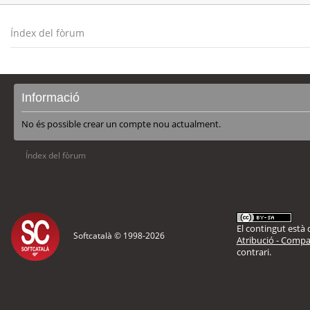
Índex del fòrum
Informació
No és possible crear un compte nou actualment.
Índex del fòrum
El contingut està d
Softcatalà © 1998-
2026
Atribució - Compar
contrari.