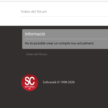
Índex del fòrum
Informació
No és possible crear un compte nou actualment.
Índex del fòrum
Softcatalà © 1998-
2026