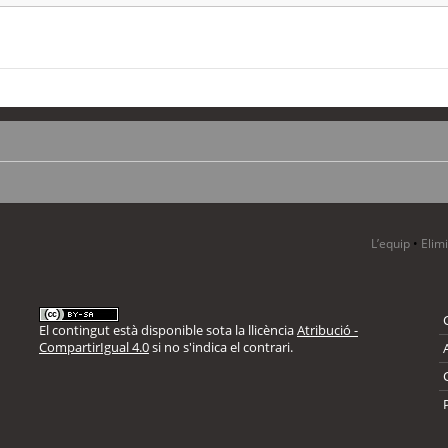
L’equip
•
Elim
El contingut està disponible sota la llicència
Atribució -
CompartirIgual 4.0
si no s'indica el contrari.