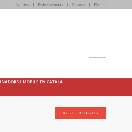
Notícies
Esdeveniments
Premsa
Fòrums
INADORS I MÒBILS EN CATALÀ
REGISTREU-VOS