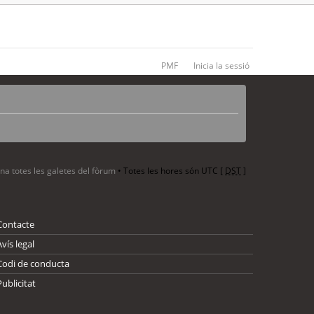
PMF
Inicia la sessió
ina totes les galetes del fòrum
• Totes les hores són UTC [
DST
]
Contacte
Avís legal
Codi de conducta
Publicitat