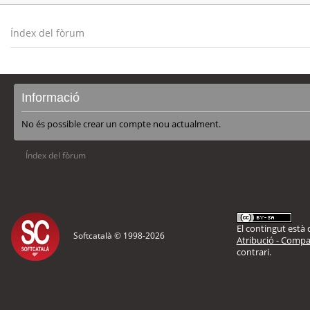
Índex del fòrum
Informació
No és possible crear un compte nou actualment.
Índex del fòrum
El contingut està d
Softcatalà © 1998-
2026
Atribució - Compar
contrari.