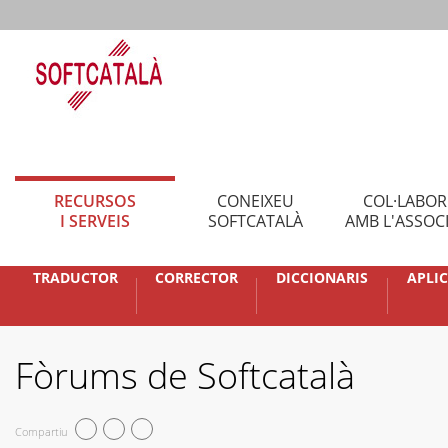
RECURSOS
CONEIXEU
COL·LABO
I SERVEIS
SOFTCATALÀ
AMB L'ASSOC
TRADUCTOR
CORRECTOR
DICCIONARIS
APLI
Fòrums de Softcatalà
Compartiu