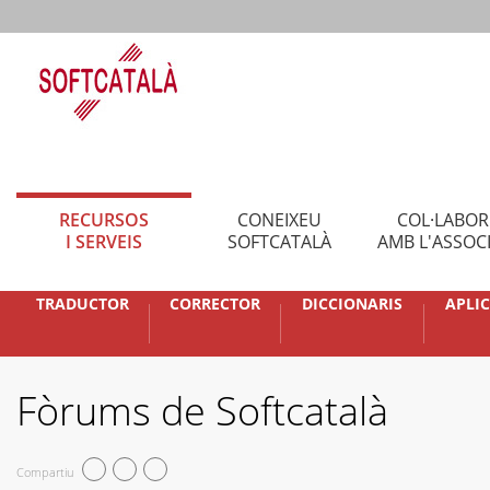
RECURSOS
CONEIXEU
COL·LABO
I SERVEIS
SOFTCATALÀ
AMB L'ASSOC
TRADUCTOR
CORRECTOR
DICCIONARIS
APLI
Fòrums de Softcatalà
Compartiu