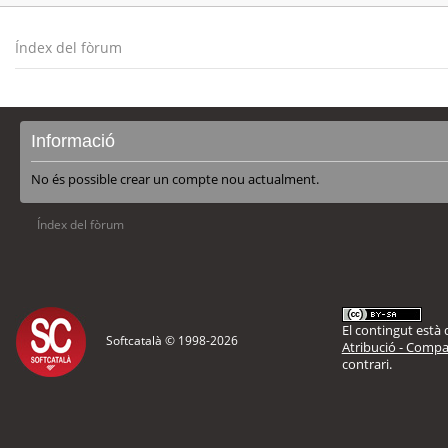
Índex del fòrum
Informació
No és possible crear un compte nou actualment.
Índex del fòrum
El contingut està d
Softcatalà © 1998-
2026
Atribució - Compar
contrari.