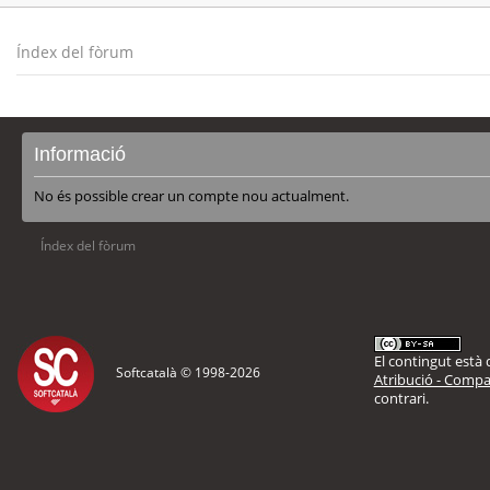
Índex del fòrum
Informació
No és possible crear un compte nou actualment.
Índex del fòrum
El contingut està d
Softcatalà © 1998-
2026
Atribució - Compar
contrari.