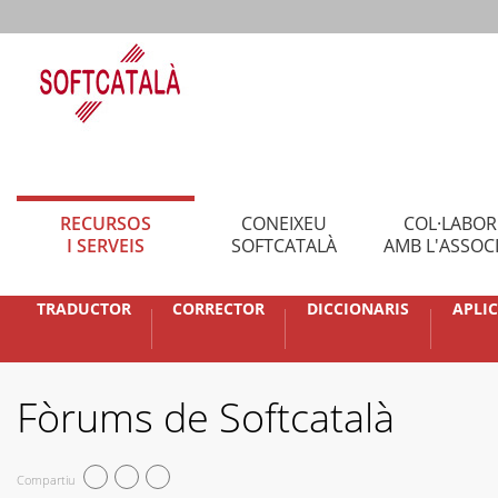
RECURSOS
CONEIXEU
COL·LABO
I SERVEIS
SOFTCATALÀ
AMB L'ASSOC
TRADUCTOR
CORRECTOR
DICCIONARIS
APLI
Fòrums de Softcatalà
Compartiu