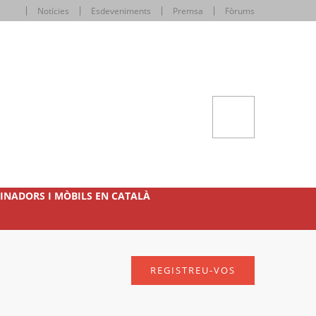
Notícies
Esdeveniments
Premsa
Fòrums
INADORS I MÒBILS EN CATALÀ
REGISTREU-VOS