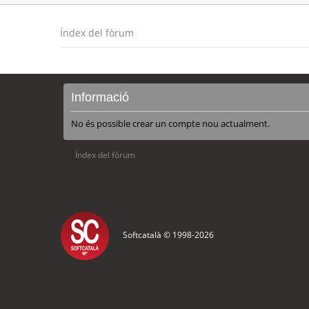
Índex del fòrum
Informació
No és possible crear un compte nou actualment.
Índex del fòrum
Softcatalà © 1998-
2026