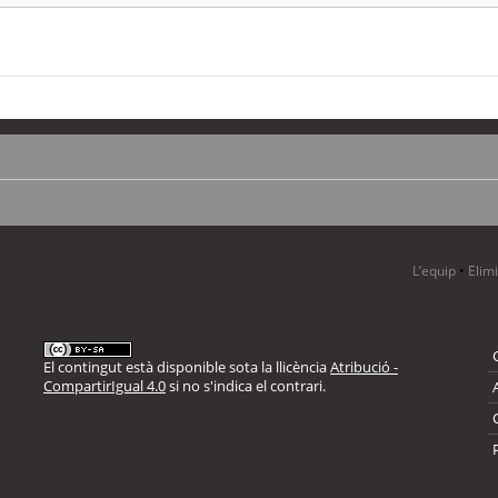
L’equip
•
Elim
El contingut està disponible sota la llicència
Atribució -
CompartirIgual 4.0
si no s'indica el contrari.