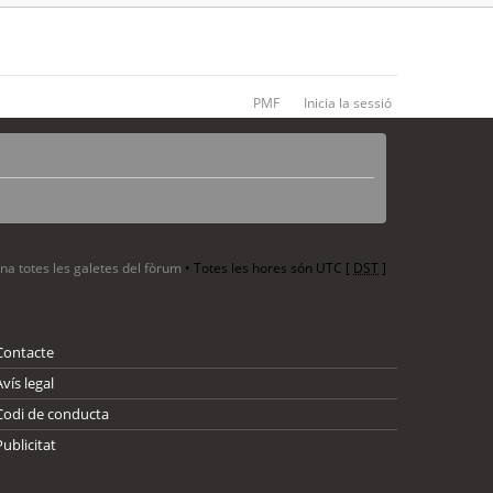
PMF
Inicia la sessió
ina totes les galetes del fòrum
• Totes les hores són UTC [
DST
]
Contacte
Avís legal
Codi de conducta
Publicitat