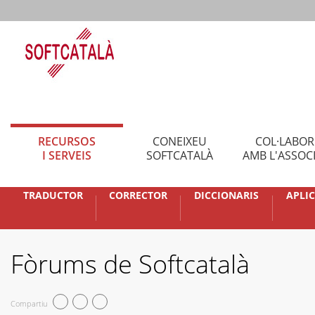
RECURSOS
CONEIXEU
COL·LABO
I SERVEIS
SOFTCATALÀ
AMB L'ASSOC
TRADUCTOR
CORRECTOR
DICCIONARIS
APLI
Fòrums de Softcatalà
Compartiu