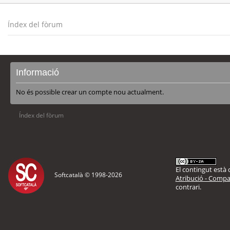
Índex del fòrum
Informació
No és possible crear un compte nou actualment.
Índex del fòrum
El contingut està d
Softcatalà © 1998-
2026
Atribució - Compar
contrari.