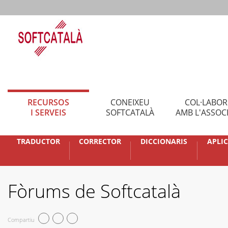
RECURSOS
CONEIXEU
COL·LABO
I SERVEIS
SOFTCATALÀ
AMB L'ASSOC
TRADUCTOR
CORRECTOR
DICCIONARIS
APLI
Fòrums de Softcatalà
Compartiu