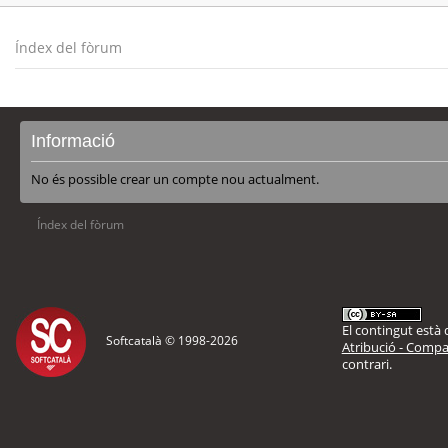
Índex del fòrum
Informació
No és possible crear un compte nou actualment.
Índex del fòrum
El contingut està d
Softcatalà © 1998-
2026
Atribució - Compar
contrari.