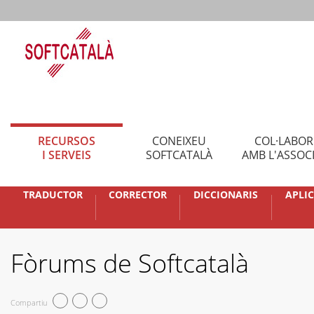
RECURSOS
CONEIXEU
COL·LABO
I SERVEIS
SOFTCATALÀ
AMB L'ASSOC
TRADUCTOR
CORRECTOR
DICCIONARIS
APLI
Fòrums de Softcatalà
Compartiu