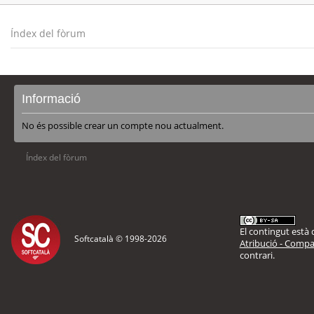
Índex del fòrum
Informació
No és possible crear un compte nou actualment.
Índex del fòrum
El contingut està d
Softcatalà © 1998-
2026
Atribució - Compar
contrari.