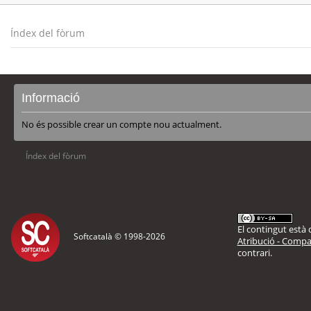
Índex del fòrum
Informació
No és possible crear un compte nou actualment.
Índex del fòrum
El contingut està d
Softcatalà © 1998-
2026
Atribució - Compar
contrari.