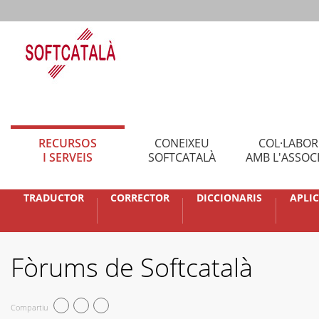
RECURSOS
CONEIXEU
COL·LABO
I SERVEIS
SOFTCATALÀ
AMB L'ASSOC
TRADUCTOR
CORRECTOR
DICCIONARIS
APLI
Fòrums de Softcatalà
Compartiu