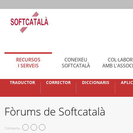
RECURSOS
CONEIXEU
COL·LABO
I SERVEIS
SOFTCATALÀ
AMB L'ASSOC
TRADUCTOR
CORRECTOR
DICCIONARIS
APLI
Fòrums de Softcatalà
Compartiu