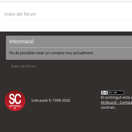
Índex del fòrum
Informació
No és possible crear un compte nou actualment.
Índex del fòrum
El contingut està d
Softcatalà © 1998-
2026
Atribució - Compar
contrari.