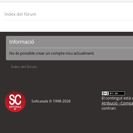
Índex del fòrum
Informació
No és possible crear un compte nou actualment.
Índex del fòrum
El contingut està d
Softcatalà © 1998-
2026
Atribució - Compar
contrari.