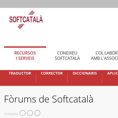
RECURSOS
CONEIXEU
COL·LABO
I SERVEIS
SOFTCATALÀ
AMB L'ASSOC
TRADUCTOR
CORRECTOR
DICCIONARIS
APLI
Fòrums de Softcatalà
Compartiu