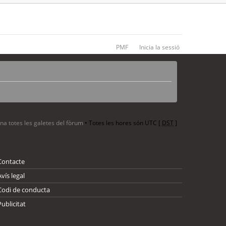
PMF
Inicia la sessió
ina totes les galetes del fòrum
• Totes les hores són UTC [
DST
]
Contacte
Avís legal
Codi de conducta
Publicitat