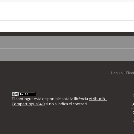
L’equip
•
Elim
El contingut està disponible sota la llicència
Atribució -
CompartirIgual 4.0
si no s'indica el contrari.