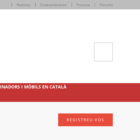
Notícies
Esdeveniments
Premsa
Fòrums
INADORS I MÒBILS EN CATALÀ
REGISTREU-VOS