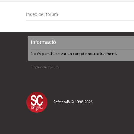
Índex del fòrum
Informació
No és possible crear un compte nou actualment.
Índex del fòrum
Softcatalà © 1998-
2026