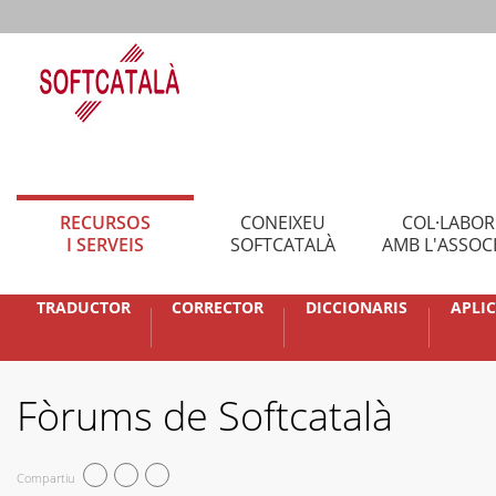
RECURSOS
CONEIXEU
COL·LABO
I SERVEIS
SOFTCATALÀ
AMB L'ASSOC
TRADUCTOR
CORRECTOR
DICCIONARIS
APLI
Fòrums de Softcatalà
Compartiu