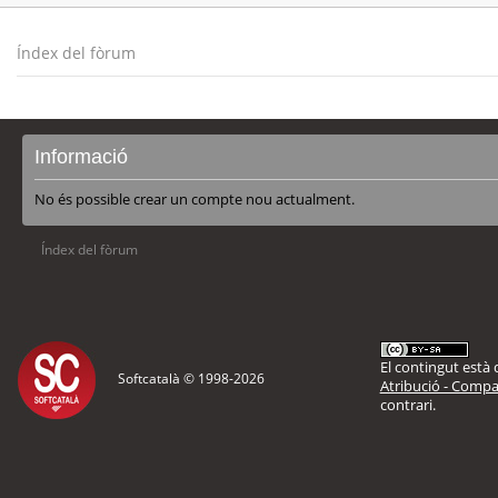
Índex del fòrum
Informació
No és possible crear un compte nou actualment.
Índex del fòrum
El contingut està d
Softcatalà © 1998-
2026
Atribució - Compar
contrari.