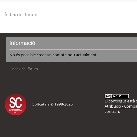
Índex del fòrum
Informació
No és possible crear un compte nou actualment.
Índex del fòrum
El contingut està d
Softcatalà © 1998-
2026
Atribució - Compar
contrari.