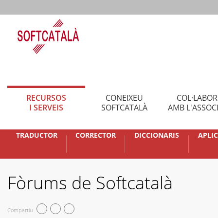
RECURSOS
CONEIXEU
COL·LABO
I SERVEIS
SOFTCATALÀ
AMB L'ASSOC
TRADUCTOR
CORRECTOR
DICCIONARIS
APLI
Fòrums de Softcatalà
Compartiu