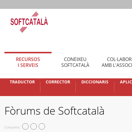
RECURSOS
CONEIXEU
COL·LABO
I SERVEIS
SOFTCATALÀ
AMB L'ASSOC
TRADUCTOR
CORRECTOR
DICCIONARIS
APLI
Fòrums de Softcatalà
Compartiu