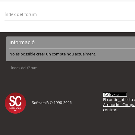
Índex del fòrum
Informació
No és possible crear un compte nou actualment.
Índex del fòrum
El contingut està d
Softcatalà © 1998-
2026
Atribució - Compar
contrari.